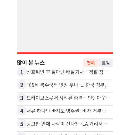
많이 본 뉴스
전체
로컬
1
11
신호위반 후 달아난 배달기사…경찰 잠복해 잡고보니 ‘반전’
2
12
"65세 복수국적 빗장 푸나"... 한국 정부, 연령 완화 전면 추진
3
13
드라이브스루서 시작된 총격…인앤아웃 참사 영상 공개
비영리
4
14
서류 하나만 빠져도 영주권·비자 거부…심사관 재량권 대폭 확대
포드 
5
15
광고판 안에 사람이 산다?…LA 거리서 화제