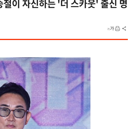
철이 자신하는 '더 스카웃' 출신 명