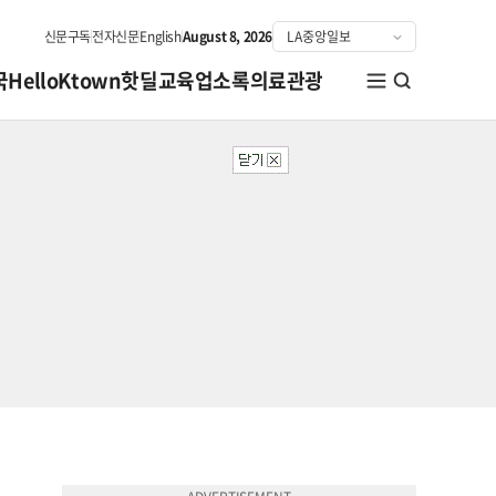
신문구독
전자신문
English
August 8, 2026
국
HelloKtown
핫딜
교육
업소록
의료관광