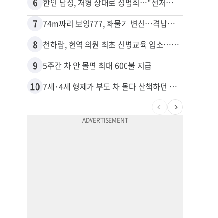
6
16
한인 남성, 처형 상대로 성범죄…"선처해줬더니 배신자 취급"
7
17
74m짜리 보잉777, 화물기 변신…격납고서 ‘보물’ 찾는 인천공항
8
18
천하람, 현역 의원 최초 신병교육 입소…논산서 2박3일 생활
김원석
9
19
5주간 차 안 몰면 최대 600불 지급
40대
10
20
7세·4세 형제가 부모 차 몰다 산책하던 여성 들이받아