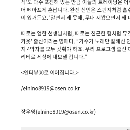
직’도 다수 포진해 있는 만큼 이들의 트레이닝은 어
더 뼈아프게 혼납니다. 완전 신인은 스펀지처럼 흡
이 있거든요. '알면서 왜 못해, 무대 서봤으면서 왜
때로는 엄한 선생님처럼, 때로는 친근한 형처럼 뮤즈
카웃’ 출신이라는 명패다. “가수가 노래만 잘해선 
지 4박자를 모두 갖춰야 하죠. 우리 프로그램 출신
리티로 세상에 내보낼 겁니다.”
<인터뷰⑤로 이어집니다.>
/
elnino8919@osen.co.kr
장우영(
elnino8919@osen.co.kr
)