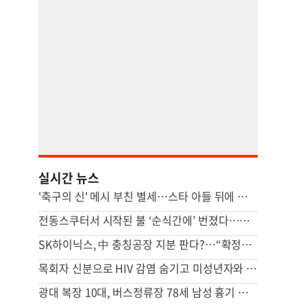
실시간 뉴스
'축구의 신' 메시 부친 별세…스타 아들 뒤에 선 조용한 조력자
전동스쿠터서 시작된 불 ‘순식간에’ 번졌다…차량·마을회관 덮쳐
SK하이닉스, 中 충칭공장 지분 판다?…“확정된 바는 없다”
목회자 신분으로 HIV 감염 숨기고 미성년자와 성관계
광대 복장 10대, 버스정류장 78세 남성 흉기 살해 혐의