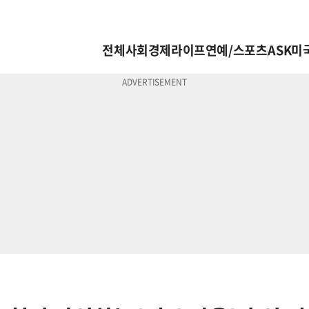
전체
사회
경제
라이프
연예/스포츠
ASK미