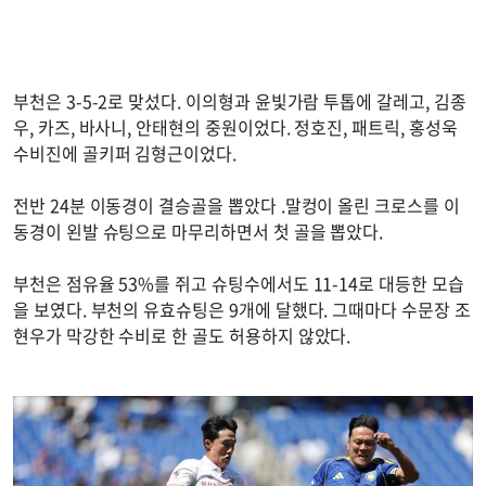
부천은 3-5-2로 맞섰다. 이의형과 윤빛가람 투톱에 갈레고, 김종
우, 카즈, 바사니, 안태현의 중원이었다. 정호진, 패트릭, 홍성욱
수비진에 골키퍼 김형근이었다.
전반 24분 이동경이 결승골을 뽑았다 .말컹이 올린 크로스를 이
동경이 왼발 슈팅으로 마무리하면서 첫 골을 뽑았다.
부천은 점유율 53%를 쥐고 슈팅수에서도 11-14로 대등한 모습
을 보였다. 부천의 유효슈팅은 9개에 달했다. 그때마다 수문장 조
현우가 막강한 수비로 한 골도 허용하지 않았다.