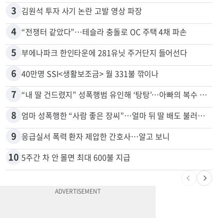
2
“로또, 이 번호 찍지 마라” 물리학자의 당첨금 높이는 비밀
3
김원석 투자 사기 논란 고발 영상 파장
4
“전쟁터 같았다”…테슬라 충돌로 OC 주택 4채 파손
5
부에나파크 한인타운에 281유닛 주거단지 들어선다
6
40만명 SSI<생활보조금> 월 331불 깎이나
7
“내 딸 건드렸지” 성폭행범 유인해 ‘탕탕’…아빠의 복수 결말
8
엄마 성폭행한 “사람 좋은 장씨”…얼마 뒤 딸 배도 불러왔다
9
응급실서 폭력 환자 제압한 간호사…알고 보니
10
5주간 차 안 몰면 최대 600불 지급