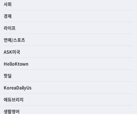
전체
사회
경제
라이프
연예/스포츠
ASK미국
HelloKtown
핫딜
KoreaDailyUs
에듀브리지
생활영어