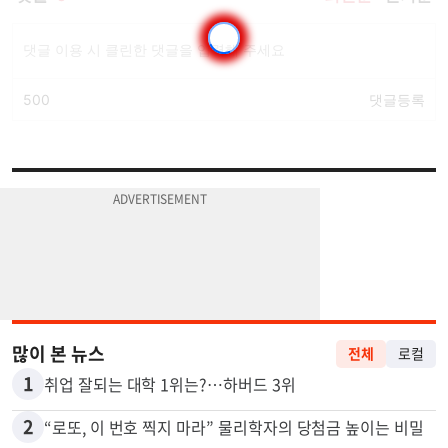
많이 본 뉴스
전체
로컬
1
취업 잘되는 대학 1위는?…하버드 3위