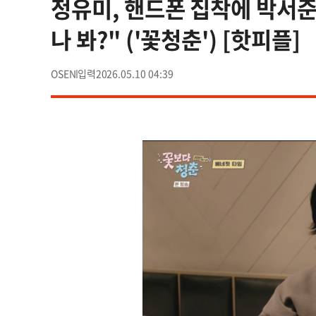
정유미, 핸드폰 집착에 박서준
나 봐?" ('꽃청춘') [핫피플]
OSEN
2026.05.10 04:39