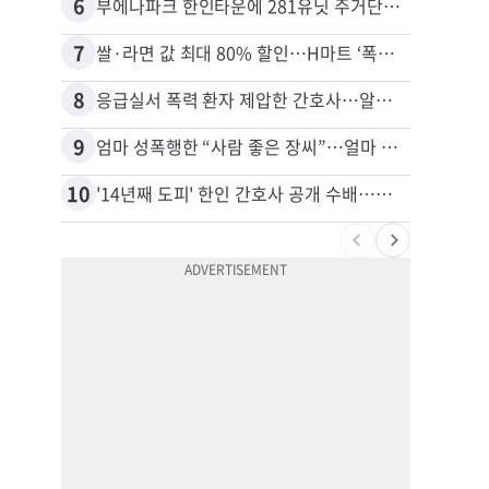
6
16
부에나파크 한인타운에 281유닛 주거단지 들어선다
7
17
쌀·라면 값 최대 80% 할인…H마트 ‘폭탄 세일’
8
18
응급실서 폭력 환자 제압한 간호사…알고 보니
9
19
엄마 성폭행한 “사람 좋은 장씨”…얼마 뒤 딸 배도 불러왔다
10
20
'14년째 도피' 한인 간호사 공개 수배…메디케어 사기 유죄