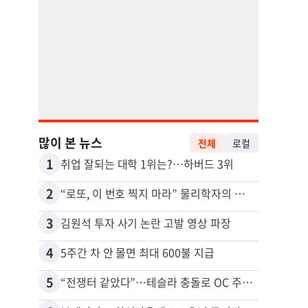
많이 본 뉴스
전체
로컬
1
11
취업 잘되는 대학 1위는?…하버드 3위
2
12
“로또, 이 번호 찍지 마라” 물리학자의 당첨금 높이는 비밀
3
13
김원석 투자 사기 논란 고발 영상 파장
4
14
5주간 차 안 몰면 최대 600불 지급
5
15
“전쟁터 같았다”…테슬라 충돌로 OC 주택 4채 파손