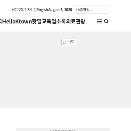
신문구독
전자신문
English
August 6, 2026
국
HelloKtown
핫딜
교육
업소록
의료관광