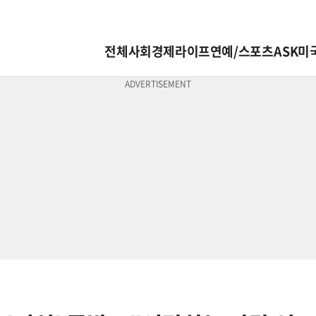
전체
사회
경제
라이프
연예/스포츠
ASK미