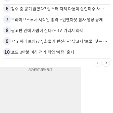
5
“술에 이것 한방울 넣어라” 매일 소주 1병 까는 91세의 철칙
6
잠수 중 공기 끊었다? 랍스터 자리 다툼이 살인미수 사건으로
7
드라이브스루서 시작된 총격…인앤아웃 참사 영상 공개
8
광고판 안에 사람이 산다?…LA 거리서 화제
9
74m짜리 보잉777, 화물기 변신…격납고서 ‘보물’ 찾는 인천공항
10
포드 3만불 이하 전기 픽업 ‘패덤’ 출시