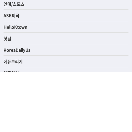
라이프
연예/스포츠
ASK미국
HelloKtown
핫딜
KoreaDailyUs
에듀브리지
생활영어
업소록
의료관광
해피빌리지
ABOUT
ADVERTISING
PRIVACY POLICY
TERMS OF SERVICE
윤리경영
고객센터