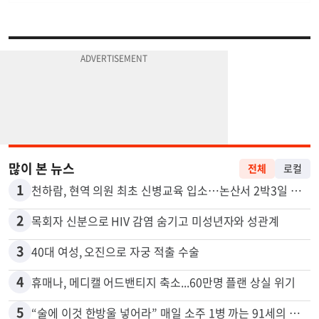
많이 본 뉴스
전체
로컬
1
천하람, 현역 의원 최초 신병교육 입소…논산서 2박3일 생활
2
목회자 신분으로 HIV 감염 숨기고 미성년자와 성관계
3
40대 여성, 오진으로 자궁 적출 수술
4
휴매나, 메디캘 어드밴티지 축소...60만명 플랜 상실 위기