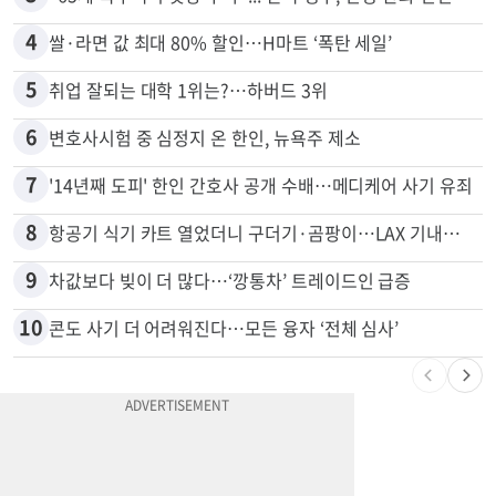
4
쌀·라면 값 최대 80% 할인…H마트 ‘폭탄 세일’
5
취업 잘되는 대학 1위는?…하버드 3위
6
변호사시험 중 심정지 온 한인, 뉴욕주 제소
7
'14년째 도피' 한인 간호사 공개 수배…메디케어 사기 유죄
8
항공기 식기 카트 열었더니 구더기·곰팡이…LAX 기내식 업체 논란
9
차값보다 빚이 더 많다…‘깡통차’ 트레이드인 급증
10
콘도 사기 더 어려워진다…모든 융자 ‘전체 심사’