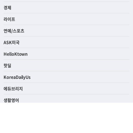
경제
라이프
연예/스포츠
ASK미국
HelloKtown
핫딜
KoreaDailyUs
에듀브리지
생활영어
업소록
의료관광