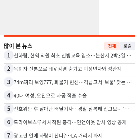
많이 본 뉴스
전체
로컬
1
천하람, 현역 의원 최초 신병교육 입소…논산서 2박3일 생활
2
목회자 신분으로 HIV 감염 숨기고 미성년자와 성관계
3
74m짜리 보잉777, 화물기 변신…격납고서 ‘보물’ 찾는 인천공항
4
40대 여성, 오진으로 자궁 적출 수술
5
신호위반 후 달아난 배달기사…경찰 잠복해 잡고보니 ‘반전’
6
드라이브스루서 시작된 총격…인앤아웃 참사 영상 공개