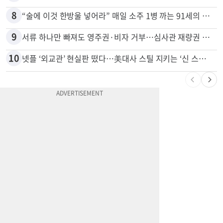
7
광고판 안에 사람이 산다?…LA 거리서 화제
8
“술에 이것 한방울 넣어라” 매일 소주 1병 까는 91세의 철칙
9
서류 하나만 빠져도 영주권·비자 거부…심사관 재량권 대폭 확대
10
넷플 ‘외교관’ 현실판 떴다…美대사 스틸 지키는 ‘신 스틸러’