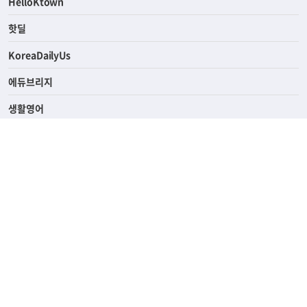
ASK미국
HelloKtown
핫딜
KoreaDailyUs
에듀브리지
생활영어
업소록
의료관광
해피빌리지
ABOUT
ADVERTISING
PRIVACY POLICY
TERMS OF SERVICE
윤리경영
고객센터
News Tips & Corrections
690 Wilshire Place Los Angeles, CA 90005
TEL. (213) 368-2500 FAX. (213) 389-6196