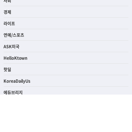
사회
경제
라이프
연예/스포츠
ASK미국
HelloKtown
핫딜
KoreaDailyUs
에듀브리지
생활영어
업소록
의료관광