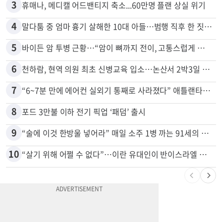
3
휴매나, 메디캘 어드밴티지 축소...60만명 플랜 상실 위기
4
말다툼 중 엄마 흉기 살해한 10대 아들…범행 직후 한 짓 충격
5
바이든 암 투병 근황…“암이 뼈까지 전이, 고통스럽게 투병 중”
6
천하람, 현역 의원 최초 신병교육 입소…논산서 2박3일 생활
7
“6~7분 만에 에어컨 실외기 통째로 사라졌다” 애틀랜타서 실외기 도난 급증
8
포드 3만불 이하 전기 픽업 ‘패덤’ 출시
9
“술에 이것 한방울 넣어라” 매일 소주 1병 까는 91세의 철칙
10
“살기 위해 어쩔 수 없다”…이란 유대인이 반이스라엘 외치는 까닭