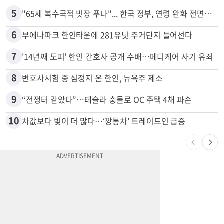
4
쌀·라면 값 최대 80% 할인…H마트 ‘폭탄 세일’
5
"65세 복수국적 빗장 푸나"... 한국 정부, 연령 완화 전면 추진
6
부에나파크 한인타운에 281유닛 주거단지 들어선다
7
'14년째 도피' 한인 간호사 공개 수배…메디케어 사기 유죄
8
변호사시험 중 심정지 온 한인, 뉴욕주 제소
9
“전쟁터 같았다”…테슬라 충돌로 OC 주택 4채 파손
10
차값보다 빚이 더 많다…‘깡통차’ 트레이드인 급증