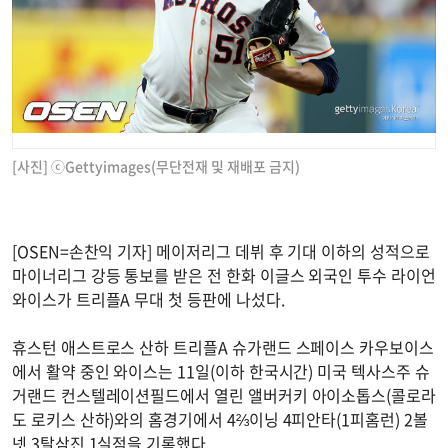
[사진] ⓒGettyimages(무단전재 및 재배포 금지)
[OSEN=손찬익 기자] 메이저리그 데뷔 후 기대 이하의 성적으로
마이너리그 강등 통보를 받은 전 한화 이글스 외국인 투수 라이언
와이스가 트리플A 무대 첫 등판에 나섰다.
휴스턴 애스트로스 산하 트리플A 슈가랜드 스페이스 카우보이스
에서 활약 중인 와이스는 11일(이하 한국시간) 미국 텍사스주 슈
거랜드 컨스텔레이션필드에서 열린 앨버커키 아이소톱스(콜로라
도 로키스 산하)와의 홈경기에서 4⅔이닝 4피안타(1피홈런) 2볼
넷 3탈삼진 1실점을 기록했다.