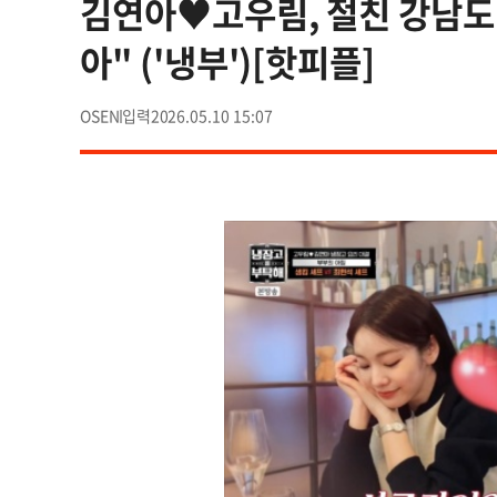
김연아♥고우림, 절친 강남도 
아" ('냉부')[핫피플]
OSEN
2026.05.10 15:07