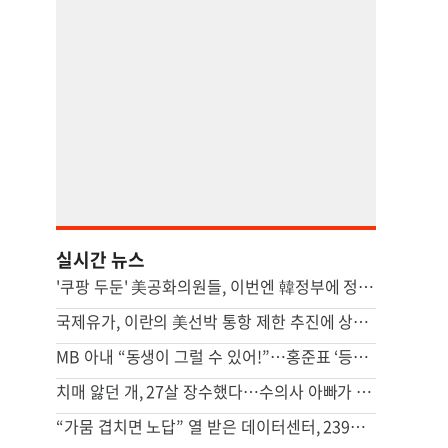
실시간 뉴스
'쿠팡 두둔' 美공화의원들, 이번엔 韓정부에 정통망법 압박 서한
국제유가, 이란의 美선박 통항 제한 추진에 상승…브렌트 4%↑
MB 아내 “동생이 그럴 수 있어!”…홍준표 ‘등짝 스매싱’ 사건 전말
치매 앓던 개, 27살 장수했다…수의사 아빠가 사료에 탄 ‘이것’
“가뭄 겹치면 노답” 열 받은 데이터센터, 239조 쓸 판 [팩플]