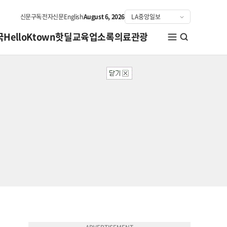
신문구독
전자신문
English
August 6, 2026
국
HelloKtown
핫딜
교육
업소록
의료관광