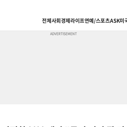
전체
사회
경제
라이프
연예/스포츠
ASK미