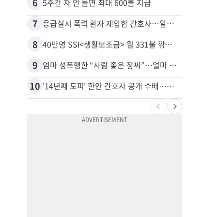
6
16
5주간 차 안 몰면 최대 600불 지급
7
17
응급실서 폭력 환자 제압한 간호사…알고 보니
8
18
40만명 SSI<생활보조금> 월 331불 깎이나
9
19
엄마 성폭행한 “사람 좋은 장씨”…얼마 뒤 딸 배도 불러왔다
유학생
10
20
'14년째 도피' 한인 간호사 공개 수배…메디케어 사기 유죄