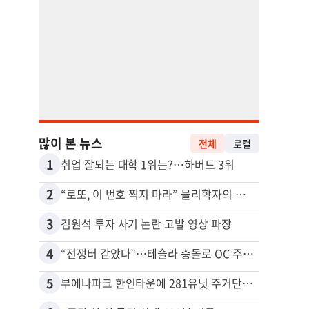
많이 본 뉴스
전체
로컬
1
11
취업 잘되는 대학 1위는?…하버드 3위
2
12
“로또, 이 번호 찍지 마라” 물리학자의 당첨금 높이는 비밀
3
13
김원석 투자 사기 논란 고발 영상 파장
4
14
“전쟁터 같았다”…테슬라 충돌로 OC 주택 4채 파손
5
15
부에나파크 한인타운에 281유닛 주거단지 들어선다