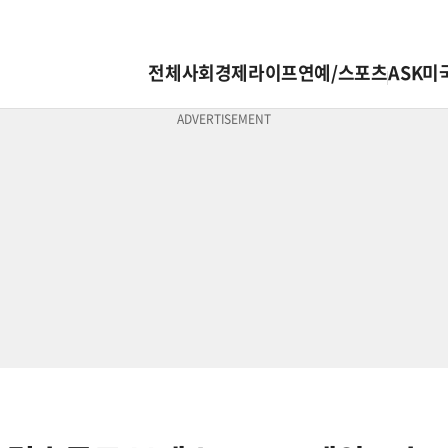
전체
사회
경제
라이프
연예/스포츠
ASK미