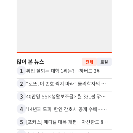
많이 본 뉴스
전체
로컬
1
11
취업 잘되는 대학 1위는?…하버드 3위
유학생
2
12
“로또, 이 번호 찍지 마라” 물리학자의 당첨금 높이는 비밀
3
13
40만명 SSI<생활보조금> 월 331불 깎이나
4
14
'14년째 도피' 한인 간호사 공개 수배…메디케어 사기 유죄
5
15
[포커스] 메디캘 대폭 개편…자산한도 84% 축소