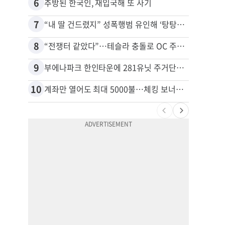
6
16
추방된 한국인, 재입국해 또 사기
7
17
“내 딸 건드렸지” 성폭행범 유인해 ‘탕탕’…아빠의 복수 결말
8
18
“전쟁터 같았다”…테슬라 충돌로 OC 주택 4채 파손
9
19
부에나파크 한인타운에 281유닛 주거단지 들어선다
10
20
계좌만 열어도 최대 5000불…체킹 보너스 무한 경쟁