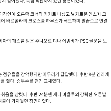
던져 걷어냈다. 득점 직전까지 갔던 장면이었다.
 이강인이 오른쪽 코너킥 키커로 나섰고 날카로운 인스윙 크
이어 바르콜라의 크로스를 하무스가 쇄도하며 발끝으로 연결
비아의 패스를 받은 주니오르 디나 에빔베가 PSG 골문을 노
는 점유율을 장악했지만 마무리가 답답했다. 후반 8분 엔리케
를 줬다. 승부수를 던진 교체였다.
 아쉬움을 삼켰다. 후반 24분엔 세니 마율루의 강력한 오른발
뷔골에 가까웠던 장면이었다.