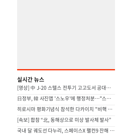
실시간 뉴스
[영상] 中 J-20 스텔스 전투기 고고도서 공대공미사일 발사 모습 포착
日정부, 韓 사진앱 '스노우'에 행정처분…"스텔스 마케팅"
히로시마 평화기념식 참석한 다카이치 "비핵 3원칙 견지 중"(종합)
[속보] 합참 “北, 동해상으로 미상 발사체 발사”
국내 달 궤도선 다누리, 스페이스X 팰컨9 잔해 달 충돌 포착