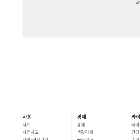
사회
경제
라
사회
경제
라이
사건사고
생활경제
건강
사람/커뮤니티
금융/증권
종교