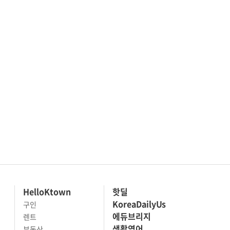
HelloKtown
핫딜
KoreaDailyUs
구인
에듀브리지
렌트
생활영어
부동산