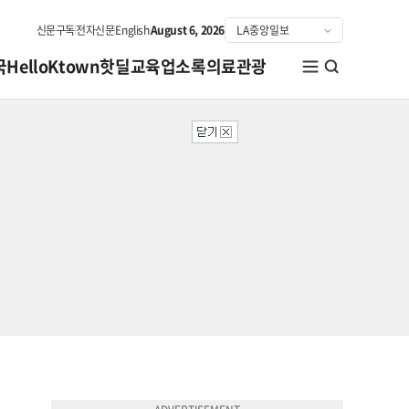
신문구독
전자신문
English
August 6, 2026
국
HelloKtown
핫딜
교육
업소록
의료관광