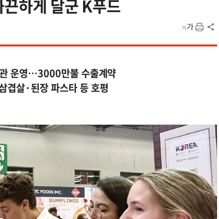
화끈하게 달군 K푸드
국관 운영…3000만불 수출계약
 삼겹살·된장 파스타 등 호평