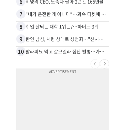
6
16
비영리 CEO, 노숙자 팔아 2년간 165만불
7
17
“내가 운전한 게 아니다”…과속 티켓에 오토파일럿 탓한 운전자
8
18
취업 잘되는 대학 1위는?…하버드 3위
9
19
한인 남성, 처형 상대로 성범죄…"선처해줬더니 배신자 취급"
10
20
할라피뇨 먹고 살모넬라 집단 발병…가주 등 27개 주 확산