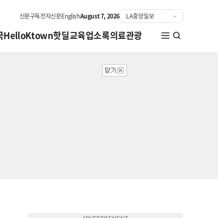
신문구독
전자신문
English
August 7, 2026
국
HelloKtown
핫딜
교육
업소록
의료관광