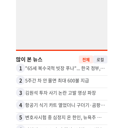
많이 본 뉴스
전체
로컬
1
11
"65세 복수국적 빗장 푸나"... 한국 정부, 연령 완화 전면 추진
2
12
5주간 차 안 몰면 최대 600불 지급
3
13
김원석 투자 사기 논란 고발 영상 파장
4
14
항공기 식기 카트 열었더니 구더기·곰팡이…LAX 기내식 업체 논란
5
15
변호사시험 중 심정지 온 한인, 뉴욕주 제소