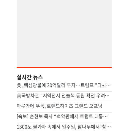
실시간 뉴스
美, 핵심광물에 30억달러 투자…트럼프 "다시는 中 의존 않도록"
美국방차관 "지역전서 전술핵 동원 확전 우려…합리적 핵옵션 필요"
마루가메 우동, 로랜드하이츠 그랜드 오프닝
[속보] 손현보 목사 “백악관에서 트럼트 대통령 접견”
1300도 불가마 속에서 일주일, 참나무에서 ‘참숯’으로[스튜디오486]