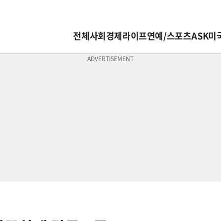
전체
사회
경제
라이프
연예/스포츠
ASK미