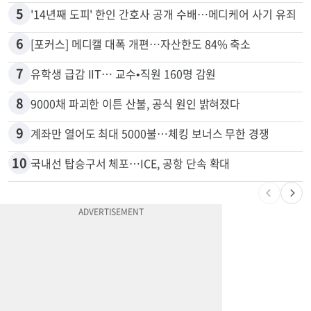
4
추방된 한국인, 재입국해 또 사기
5
'14년째 도피' 한인 간호사 공개 수배…메디케어 사기 유죄
6
[포커스] 메디캘 대폭 개편…자산한도 84% 축소
7
유학생 급감 IIT… 교수•직원 160명 감원
8
9000채 파괴한 이튼 산불, 공식 원인 밝혀졌다
9
계좌만 열어도 최대 5000불…체킹 보너스 무한 경쟁
10
국내선 탑승구서 체포…ICE, 공항 단속 확대