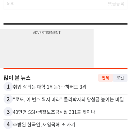
많이 본 뉴스
전체
로컬
1
취업 잘되는 대학 1위는?…하버드 3위
2
“로또, 이 번호 찍지 마라” 물리학자의 당첨금 높이는 비밀
3
40만명 SSI<생활보조금> 월 331불 깎이나