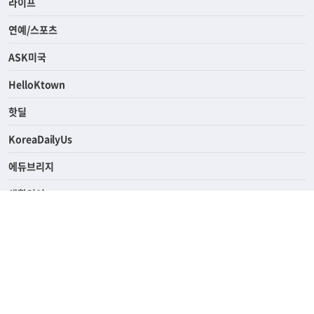
경제
라이프
연예/스포츠
ASK미국
HelloKtown
핫딜
KoreaDailyUs
에듀브리지
생활영어
업소록
의료관광
해피빌리지