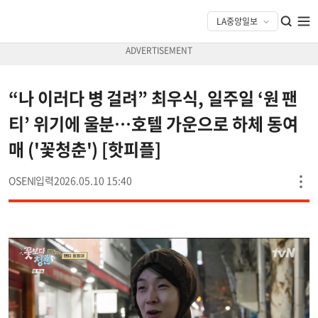
“나 이러다 병 걸려” 최우식, 일주일 ‘원 팬
티’ 위기에 울분…호텔 가운으로 하체 동여
매 ('꽃청춘') [핫피플]
OSEN
2026.05.10 15:40