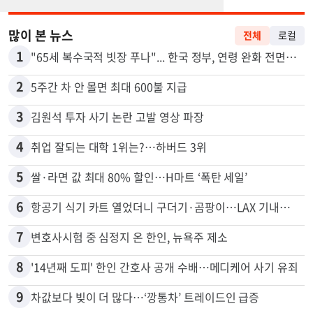
많이 본 뉴스
전체
로컬
1
"65세 복수국적 빗장 푸나"... 한국 정부, 연령 완화 전면 추진
2
5주간 차 안 몰면 최대 600불 지급
3
김원석 투자 사기 논란 고발 영상 파장
4
취업 잘되는 대학 1위는?…하버드 3위
5
쌀·라면 값 최대 80% 할인…H마트 ‘폭탄 세일’
6
항공기 식기 카트 열었더니 구더기·곰팡이…LAX 기내식 업체 논란
7
변호사시험 중 심정지 온 한인, 뉴욕주 제소
8
'14년째 도피' 한인 간호사 공개 수배…메디케어 사기 유죄