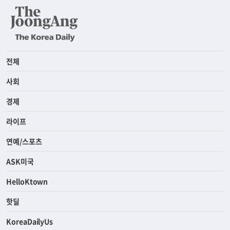
전체
사회
경제
라이프
연예/스포츠
ASK미국
HelloKtown
핫딜