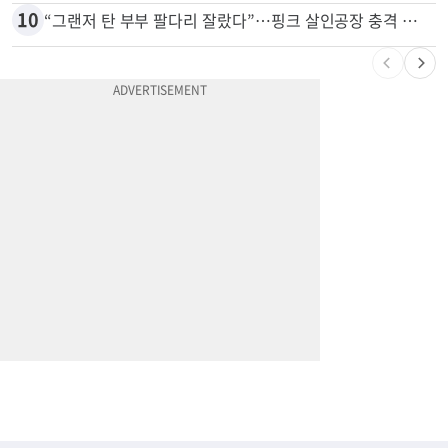
9
차값보다 빚이 더 많다…‘깡통차’ 트레이드인 급증
10
“그랜저 탄 부부 팔다리 잘랐다”…핑크 살인공장 충격 실체