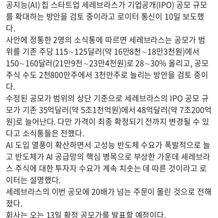
공지능(AI) 칩 스타트업 세레브라스가 기업공개(IPO) 공모 규모
를 확대하는 방안을 검토 중이라고 로이터 통신이 10일 보도했
다.
사안에 정통한 2명의 소식통에 따르면 세레브라스는 공모가 범
위를 기존 주당 115∼125달러(약 16만8천∼18만3천원)에서
150∼160달러(21만9천∼23만4천원)로 28∼30% 올리고, 공모
주식 수도 2천800만주에서 3천만주로 늘리는 방안을 검토 중이
다.
수정된 공모가 범위의 상단 기준으로 세레브라스의 IPO 공모 규
모가 기존 35억달러(약 5조1천억원)에서 48억달러(약 7조200억
원)로 늘어난다. 다만 가격이 최종 확정되기 전까지 변경될 수 있
다고 소식통들은 전했다.
AI 도입 열풍이 확산하면서 고성능 반도체 수요가 폭발적으로 늘
고 반도체가 AI 공급망의 핵심 병목으로 부상한 가운데 세레브라
스 주식에 대한 투자자 수요가 계속 치솟는 데 따른 것이라고 로
이터는 설명했다.
세레브라스의 이번 공모에 20배가 넘는 주문이 몰린 것으로 전해
졌다.
회사는 오는 13일 확정 공모가를 발표할 예정이다.