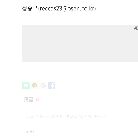
정승우(
reccos23@osen.co.kr
)