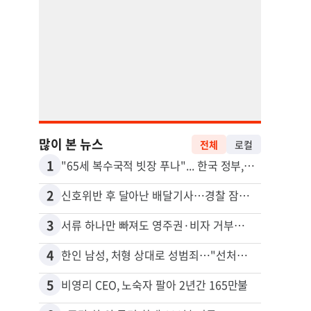
많이 본 뉴스
전체
로컬
1
11
"65세 복수국적 빗장 푸나"... 한국 정부, 연령 완화 전면 추진
김원석
2
12
신호위반 후 달아난 배달기사…경찰 잠복해 잡고보니 ‘반전’
3
13
서류 하나만 빠져도 영주권·비자 거부…심사관 재량권 대폭 확대
4
14
한인 남성, 처형 상대로 성범죄…"선처해줬더니 배신자 취급"
5
15
비영리 CEO, 노숙자 팔아 2년간 165만불