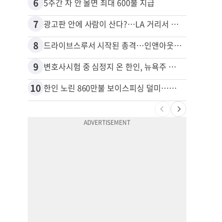
6
16
5주간 차 안 몰면 최대 600불 지급
7
17
광고판 안에 사람이 산다?…LA 거리서 화제
8
18
드라이브스루서 시작된 총격…인앤아웃 참사 영상 공개
9
19
변호사시험 중 심정지 온 한인, 뉴욕주 제소
10
20
한인 노린 860만불 보이스피싱 덜미…영사관·한국 검찰 사칭