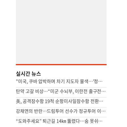
실시간 뉴스
"미국, 쿠바 압박하며 차기 지도자 물색…'정권 개조' 타진"
탄약 고갈 비상…“미군 수뇌부, 이란전 출구전략 모색중”
美, 공격잠수함 19척 순항미사일잠수함 전환…中 견제 강화
강채연의 반란…드림투어 선수가 정규투어 이틀째 선두
“도와주세요” 퇴근길 14㎞ 뚫렸다…숨 못쉬던 아기 살린 기적