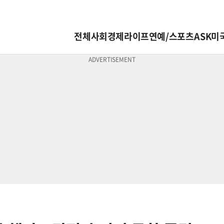
전체
사회
경제
라이프
연예/스포츠
ASK미