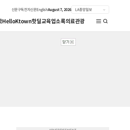
신문구독
전자신문
English
August 7, 2026
국
HelloKtown
핫딜
교육
업소록
의료관광