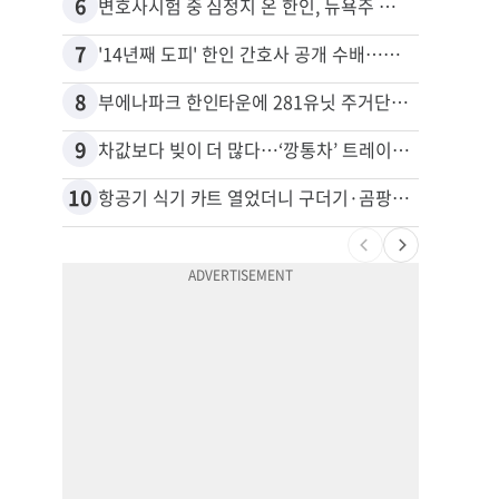
6
16
변호사시험 중 심정지 온 한인, 뉴욕주 제소
7
17
'14년째 도피' 한인 간호사 공개 수배…메디케어 사기 유죄
8
18
부에나파크 한인타운에 281유닛 주거단지 들어선다
9
19
차값보다 빚이 더 많다…‘깡통차’ 트레이드인 급증
10
20
항공기 식기 카트 열었더니 구더기·곰팡이…LAX 기내식 업체 논란