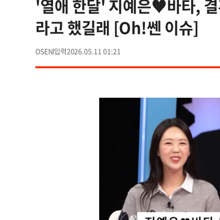
'열애 한달' 지예은♥바타, 결
라고 했길래 [Oh!쎈 이슈]
OSEN
2026.05.11 01:21