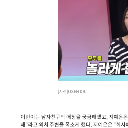
[사진]OSEN DB.
이현이는 남자친구의 애칭을 궁금해했고, 지예은은 
해"라고 외쳐 주변을 폭소케 했다. 지예은은 "회사