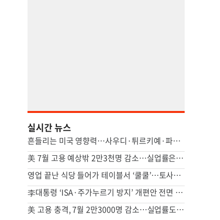
실시간 뉴스
흔들리는 미국 영향력…사우디·튀르키예·파키스탄 안보 손잡았다(종합)
美 7월 고용 예상밖 2만3천명 감소…실업률은 4.1%로 떨어져(종합)
영업 끝난 식당 들어가 테이블서 ‘쿨쿨’…토사물까지 남기고 사라져
李대통령 ‘ISA·주가누르기 방지’ 개편안 전면 재검토 지시
美 고용 충격, 7월 2만3000명 감소…실업률도 감소해 엇갈린 신호