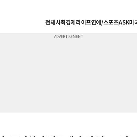
전체
사회
경제
라이프
연예/스포츠
ASK미