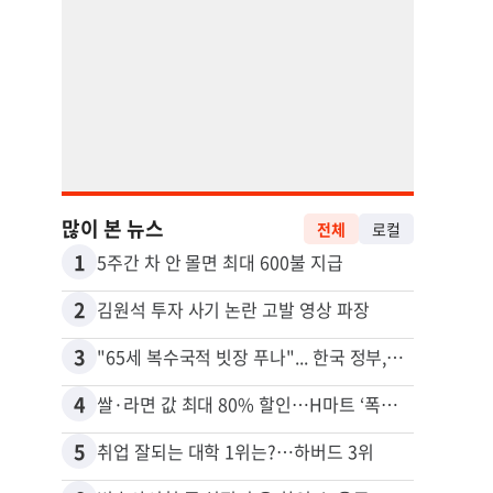
많이 본 뉴스
전체
로컬
1
11
5주간 차 안 몰면 최대 600불 지급
2
12
김원석 투자 사기 논란 고발 영상 파장
3
13
"65세 복수국적 빗장 푸나"... 한국 정부, 연령 완화 전면 추진
4
14
쌀·라면 값 최대 80% 할인…H마트 ‘폭탄 세일’
5
15
취업 잘되는 대학 1위는?…하버드 3위