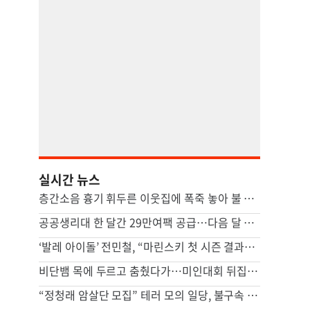
실시간 뉴스
층간소음 흉기 휘두른 이웃집에 폭죽 놓아 불 지르려 한 20대 실형
공공생리대 한 달간 29만여팩 공급…다음 달 자동지급기 설치 완료
‘발레 아이돌’ 전민철, “마린스키 첫 시즌 결과물 보여드릴 것”
비단뱀 목에 두르고 춤췄다가…미인대회 뒤집은 19세女, 무슨 일
“정청래 암살단 모집” 테러 모의 일당, 불구속 송치