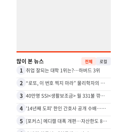
많이 본 뉴스
전체
로컬
1
11
취업 잘되는 대학 1위는?…하버드 3위
2
12
“로또, 이 번호 찍지 마라” 물리학자의 당첨금 높이는 비밀
3
13
40만명 SSI<생활보조금> 월 331불 깎이나
4
14
'14년째 도피' 한인 간호사 공개 수배…메디케어 사기 유죄
5
15
[포커스] 메디캘 대폭 개편…자산한도 84% 축소