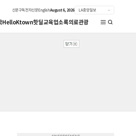
신문구독
전자신문
English
August 6, 2026
국
HelloKtown
핫딜
교육
업소록
의료관광