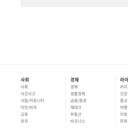
사회
경제
라
사회
경제
라이
사건사고
생활경제
건강
사람/커뮤니티
금융/증권
종교
이민/비자
재테크
여행 