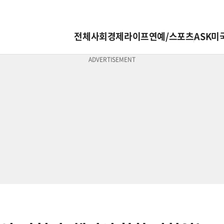
전체
사회
경제
라이프
연예/스포츠
ASK미