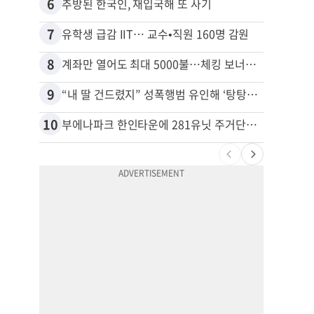
6
16
추방된 한국인, 재입국해 또 사기
7
17
유학생 급감 IIT… 교수•직원 160명 감원
8
18
계좌만 열어도 최대 5000불…체킹 보너스 무한 경쟁
9
19
“내 딸 건드렸지” 성폭행범 유인해 ‘탕탕’…아빠의 복수 결말
10
20
부에나파크 한인타운에 281유닛 주거단지 들어선다