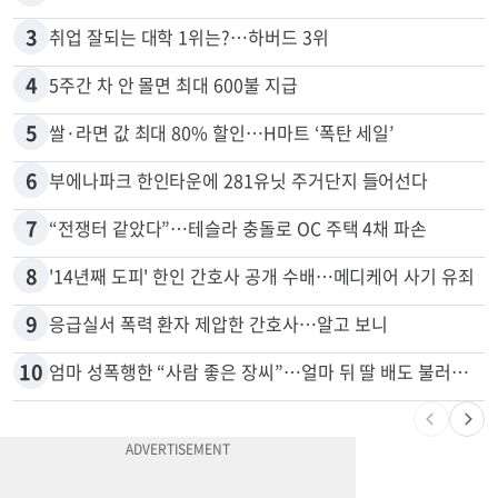
2
김원석 투자 사기 논란 고발 영상 파장
3
취업 잘되는 대학 1위는?…하버드 3위
4
5주간 차 안 몰면 최대 600불 지급
5
쌀·라면 값 최대 80% 할인…H마트 ‘폭탄 세일’
6
부에나파크 한인타운에 281유닛 주거단지 들어선다
7
“전쟁터 같았다”…테슬라 충돌로 OC 주택 4채 파손
8
'14년째 도피' 한인 간호사 공개 수배…메디케어 사기 유죄
9
응급실서 폭력 환자 제압한 간호사…알고 보니
10
엄마 성폭행한 “사람 좋은 장씨”…얼마 뒤 딸 배도 불러왔다