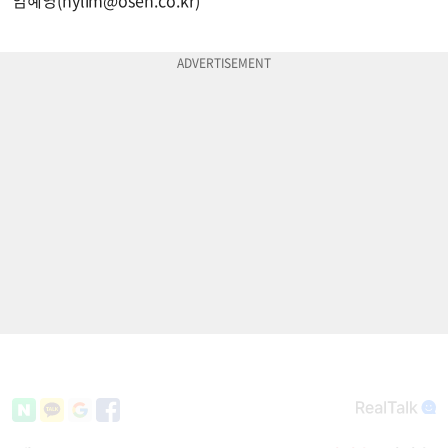
임혜영(
hylim@osen.co.kr
)