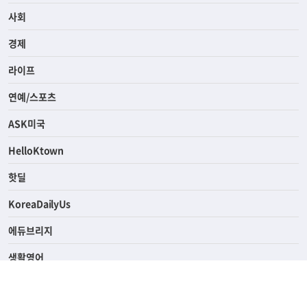
전체
사회
경제
라이프
연예/스포츠
ASK미국
HelloKtown
핫딜
KoreaDailyUs
에듀브리지
생활영어