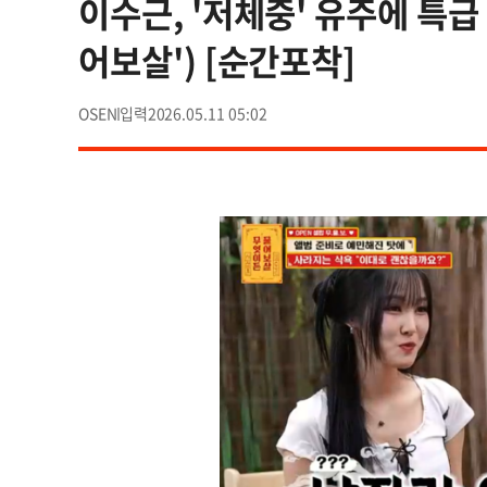
이수근, '저체중' 유주에 특급
어보살') [순간포착]
OSEN
2026.05.11 05:02