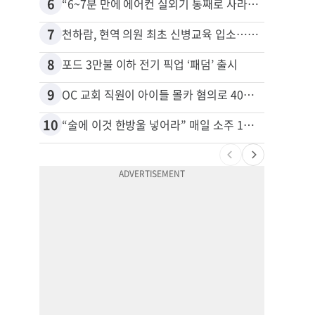
6
16
“6~7분 만에 에어컨 실외기 통째로 사라졌다” 애틀랜타서 실외기 도난 급증
7
17
천하람, 현역 의원 최초 신병교육 입소…논산서 2박3일 생활
8
18
포드 3만불 이하 전기 픽업 ‘패덤’ 출시
9
19
OC 교회 직원이 아이들 몰카 혐의로 40년형
10
20
“술에 이것 한방울 넣어라” 매일 소주 1병 까는 91세의 철칙