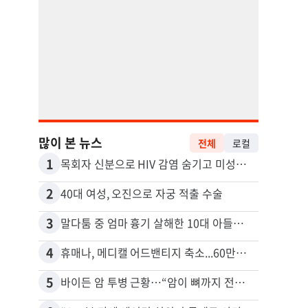
많이 본 뉴스
전체
로컬
1
11
목회자 신분으로 HIV 감염 숨기고 미성년자와 성관계
2
12
40대 여성, 오진으로 자궁 적출 수술
3
13
말다툼 중 엄마 흉기 살해한 10대 아들…범행 직후 한 짓 충격
4
14
휴매나, 메디캘 어드밴티지 축소...60만명 플랜 상실 위기
5
15
바이든 암 투병 근황…“암이 뼈까지 전이, 고통스럽게 투병 중”