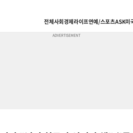
전체
사회
경제
라이프
연예/스포츠
ASK미