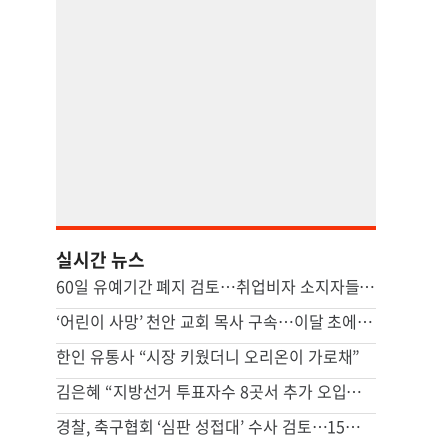
실시간 뉴스
60일 유예기간 폐지 검토…취업비자 소지자들 타격
‘어린이 사망’ 천안 교회 목사 구속…이달 초에만 학대 신고 2건
한인 유통사 “시장 키웠더니 오리온이 가로채”
김은혜 “지방선거 투표자수 8곳서 추가 오입력…4만표 넘어”
경찰, 축구협회 ‘심판 성접대’ 수사 검토…15년 전 사건 공소시효가 관건