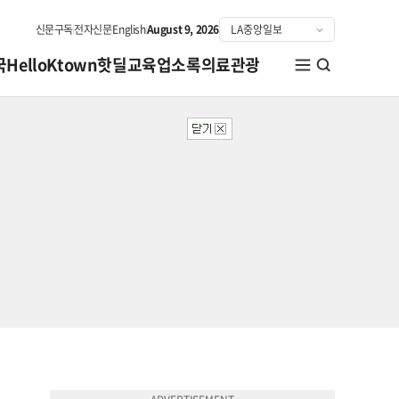
신문구독
전자신문
English
August 9, 2026
국
HelloKtown
핫딜
교육
업소록
의료관광