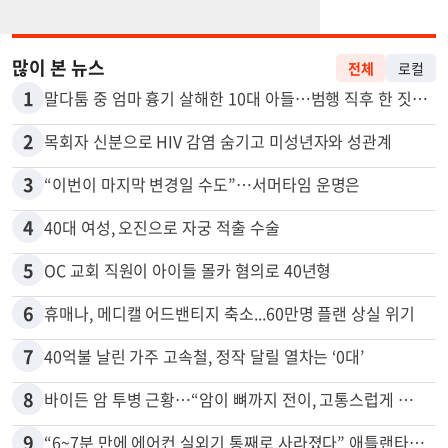
많이 본 뉴스
전체
로컬
1
말다툼 중 엄마 흉기 살해한 10대 아들…범행 직후 한 짓 충격
2
목회자 신분으로 HIV 감염 숨기고 미성년자와 성관계
3
“이번이 마지막 변경일 수도”…서머타임 운명은
4
40대 여성, 오진으로 자궁 적출 수술
5
OC 교회 직원이 아이들 몰카 혐의로 40년형
6
휴매나, 메디캘 어드밴티지 축소...60만명 플랜 상실 위기
7
40억불 날린 가주 고속철, 정작 달릴 열차는 ‘0대’
8
바이든 암 투병 근황…“암이 뼈까지 전이, 고통스럽게 투병 중”
9
“6~7분 만에 에어컨 실외기 통째로 사라졌다” 애틀랜타서 실외기 도난 급증