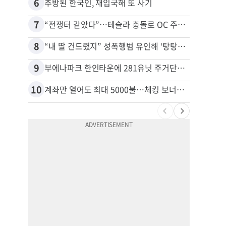
6
16
추방된 한국인, 재입국해 또 사기
7
17
“전쟁터 같았다”…테슬라 충돌로 OC 주택 4채 파손
8
18
“내 딸 건드렸지” 성폭행범 유인해 ‘탕탕’…아빠의 복수 결말
9
19
부에나파크 한인타운에 281유닛 주거단지 들어선다
10
20
계좌만 열어도 최대 5000불…체킹 보너스 무한 경쟁