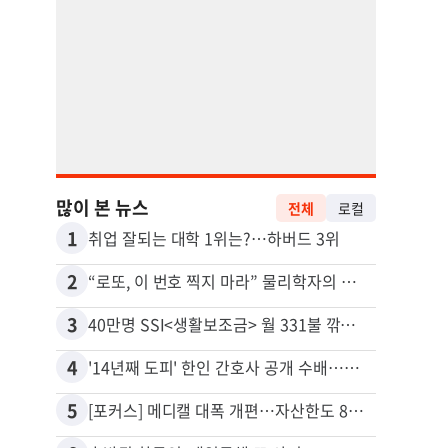
많이 본 뉴스
전체
로컬
1
11
취업 잘되는 대학 1위는?…하버드 3위
유학생
2
12
“로또, 이 번호 찍지 마라” 물리학자의 당첨금 높이는 비밀
3
13
40만명 SSI<생활보조금> 월 331불 깎이나
4
14
'14년째 도피' 한인 간호사 공개 수배…메디케어 사기 유죄
5
15
[포커스] 메디캘 대폭 개편…자산한도 84% 축소