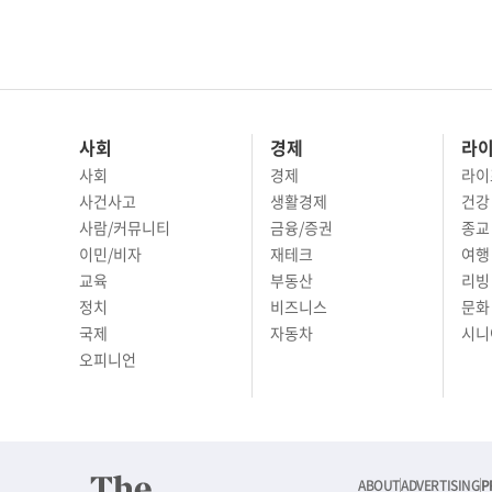
사회
경제
라
사회
경제
라이
사건사고
생활경제
건강
사람/커뮤니티
금융/증권
종교
이민/비자
재테크
여행 
교육
부동산
리빙
정치
비즈니스
문화 
국제
자동차
시니
오피니언
ABOUT
ADVERTISING
P