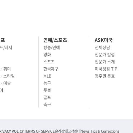
이프
연예/스포츠
ASK미국
프/레저
방송/연예
전체상담
영화
전문가 칼럼
스포츠
전문가 소개
· 취미
한국야구
미국생활 TIP
 · 스타일
MLB
영주권 문호
· 예술
농구
어
풋볼
골프
축구
RIVACY POLICY
TERMS OF SERVICE
윤리경영
고객센터
News Tips & Corrections