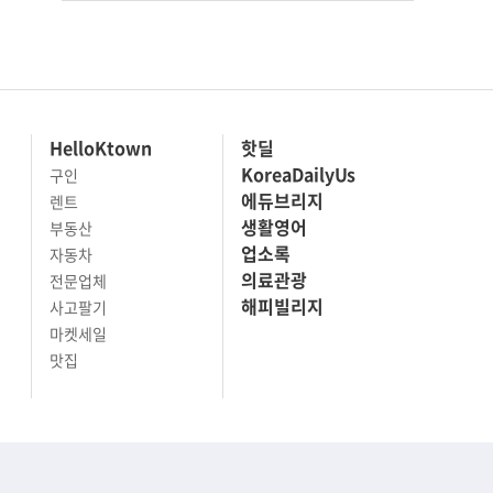
HelloKtown
핫딜
KoreaDailyUs
구인
에듀브리지
렌트
생활영어
부동산
업소록
자동차
의료관광
전문업체
해피빌리지
사고팔기
마켓세일
맛집