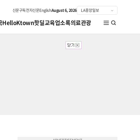
신문구독
전자신문
English
August 6, 2026
국
HelloKtown
핫딜
교육
업소록
의료관광