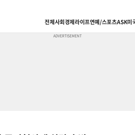
전체
사회
경제
라이프
연예/스포츠
ASK미