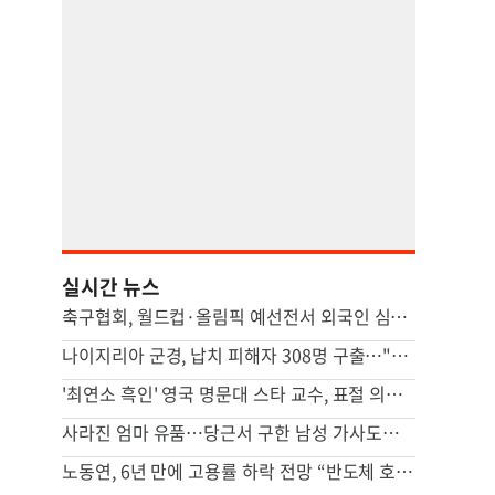
실시간 뉴스
축구협회, 월드컵·올림픽 예선전서 외국인 심판에 수차례 성접대
나이지리아 군경, 납치 피해자 308명 구출…"역대 하루 최대"
'최연소 흑인' 영국 명문대 스타 교수, 표절 의혹에 사임
사라진 엄마 유품…당근서 구한 남성 가사도우미가 범인이었다
노동연, 6년 만에 고용률 하락 전망 “반도체 호황, 고용 파급 적어”