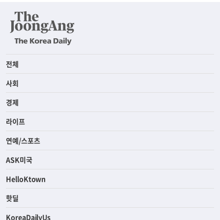
전체
사회
경제
라이프
연예/스포츠
ASK미국
HelloKtown
핫딜
KoreaDailyUs