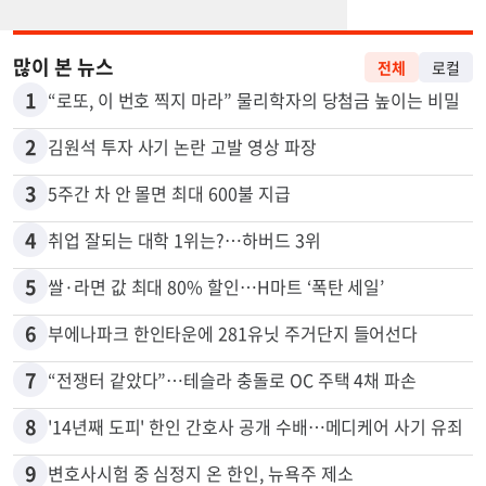
많이 본 뉴스
전체
로컬
1
“로또, 이 번호 찍지 마라” 물리학자의 당첨금 높이는 비밀
2
김원석 투자 사기 논란 고발 영상 파장
3
5주간 차 안 몰면 최대 600불 지급
4
취업 잘되는 대학 1위는?…하버드 3위
5
쌀·라면 값 최대 80% 할인…H마트 ‘폭탄 세일’
6
부에나파크 한인타운에 281유닛 주거단지 들어선다
7
“전쟁터 같았다”…테슬라 충돌로 OC 주택 4채 파손
8
'14년째 도피' 한인 간호사 공개 수배…메디케어 사기 유죄
9
변호사시험 중 심정지 온 한인, 뉴욕주 제소