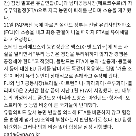
간) 잠정 발효된 유럽연합(EU)과 남미공동시장(메르코수르)의 자
유무역협정(FTA)으로 자국 농민이 피해를 본다며 소송을 제기했
다.
11일 PAP통신 등에 따르면 폴란드 정부는 전날 유럽사법재판소
(ECJ)에 소송을 내고 최종 판결이 나올 때까지 FTA를 유예해달
라고 요청했다.
스테판 크라예프스키 농업장관은 엑스(X·옛 트위터)에 제소 사
실을 알리면서 "우리 농민은 경쟁을 두려워하지 않지만 경쟁은
공정해야 한다"고 적었다. 폴란드는 FTA에 농약·살충제·동물복
지 등에 대한 EU 규제를 남미에도 똑같이 적용하는 일명 '거울 조
항'이 빠져 유럽 농민이 상대적으로 손해라고 주장해 왔다.
EU와 남미공동시장(브라질·아르헨티나·파라과이·우루과이·볼
리비아)은 25년간 협상 끝에 지난 1월 FTA에 서명했다. EU 내부
논의 과정에서는 폴란드뿐 아니라 프랑스·아일랜드·헝가리·오
스트리아 등 농업 비중이 큰 국가들이 반대했다.
유럽의회도 앞서 농민 반발을 의식해 FTA를 비준하지 않고 협정
을 법원에 넘겨 EU조약에 부합하는지 판단받기로 했다. EU 집행
위원회는 그러나 의회 비준 없이 협정을 잠정 시행했다.
dada@yna.co.kr