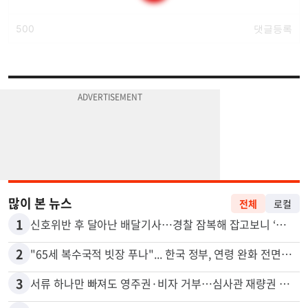
많이 본 뉴스
전체
로컬
1
신호위반 후 달아난 배달기사…경찰 잠복해 잡고보니 ‘반전’
2
"65세 복수국적 빗장 푸나"... 한국 정부, 연령 완화 전면 추진