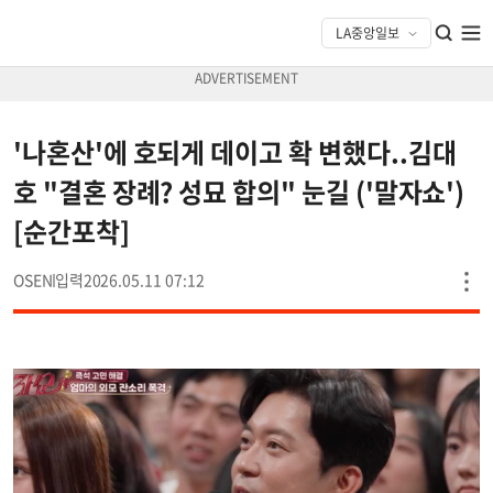
'나혼산'에 호되게 데이고 확 변했다..김대
호 "결혼 장례? 성묘 합의" 눈길 ('말자쇼')
[순간포착]
OSEN
2026.05.11 07:12