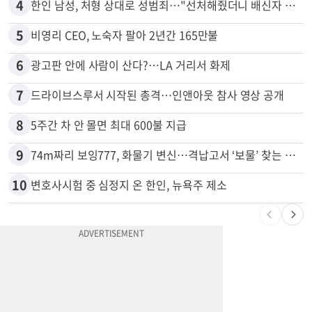
3
서류 하나만 빠져도 영주권·비자 거부…심사관 재량권 대폭 확대
4
한인 남성, 처형 상대로 성범죄…"선처해줬더니 배신자 취급"
5
비영리 CEO, 노숙자 팔아 2년간 165만불
6
광고판 안에 사람이 산다?…LA 거리서 화제
7
드라이브스루서 시작된 총격…인앤아웃 참사 영상 공개
8
5주간 차 안 몰면 최대 600불 지급
9
74m짜리 보잉777, 화물기 변신…격납고서 ‘보물’ 찾는 인천공항
10
변호사시험 중 심정지 온 한인, 뉴욕주 제소