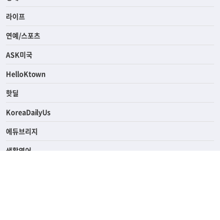
사회
경제
라이프
연예/스포츠
ASK미국
HelloKtown
핫딜
KoreaDailyUs
에듀브리지
생활영어
업소록
의료관광