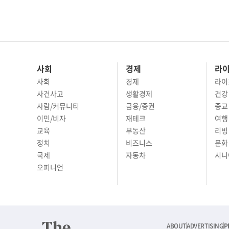
사회
경제
라
사회
경제
라이
사건사고
생활경제
건강
사람/커뮤니티
금융/증권
종교
이민/비자
재테크
여행 
교육
부동산
리빙
정치
비즈니스
문화 
국제
자동차
시니
오피니언
ABOUT
ADVERTISING
P