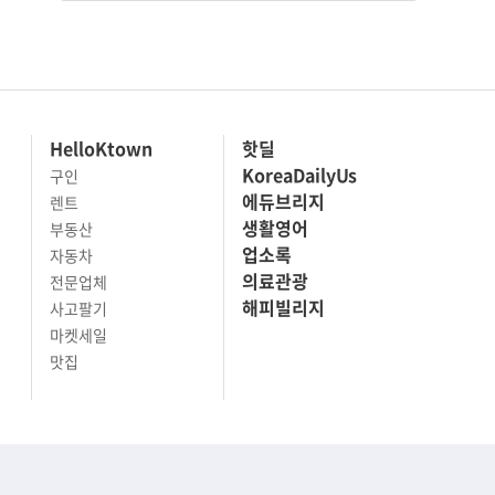
HelloKtown
핫딜
KoreaDailyUs
구인
에듀브리지
렌트
생활영어
부동산
업소록
자동차
의료관광
전문업체
해피빌리지
사고팔기
마켓세일
맛집