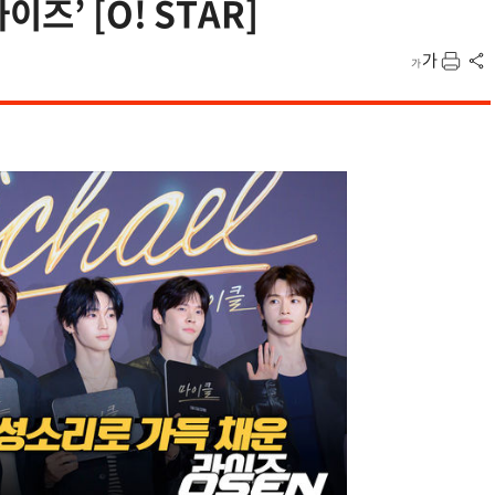
즈’ [O! STAR]