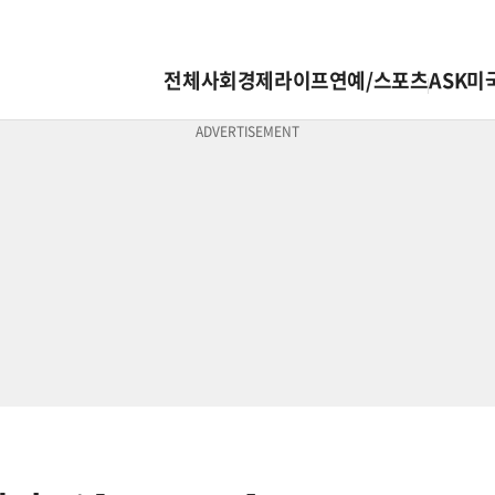
전체
사회
경제
라이프
연예/스포츠
ASK미