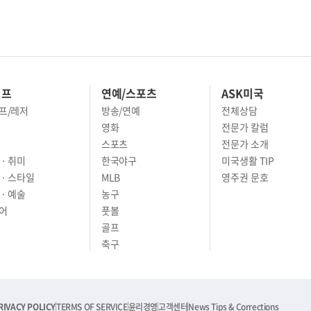
이프
연예/스포츠
ASK미국
프/레저
방송/연예
전체상담
영화
전문가 칼럼
스포츠
전문가 소개
· 취미
한국야구
미국생활 TIP
 · 스타일
MLB
영주권 문호
· 예술
농구
어
풋볼
골프
축구
RIVACY POLICY
TERMS OF SERVICE
윤리경영
고객센터
News Tips & Corrections