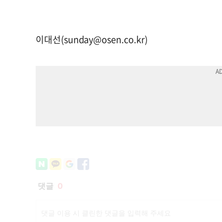
이대선(
sunday@osen.co.kr
)