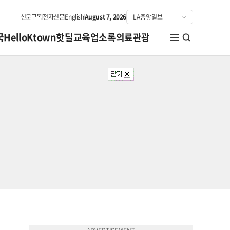
신문구독
전자신문
English
August 7, 2026
국
HelloKtown
핫딜
교육
업소록
의료관광