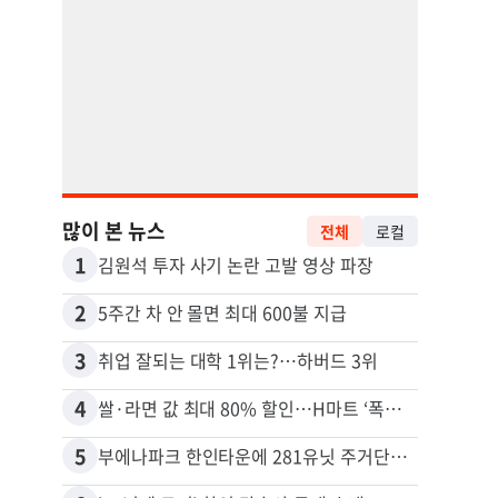
많이 본 뉴스
전체
로컬
1
11
김원석 투자 사기 논란 고발 영상 파장
2
12
5주간 차 안 몰면 최대 600불 지급
3
13
취업 잘되는 대학 1위는?…하버드 3위
4
14
쌀·라면 값 최대 80% 할인…H마트 ‘폭탄 세일’
5
15
부에나파크 한인타운에 281유닛 주거단지 들어선다