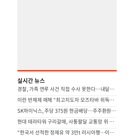
실시간 뉴스
경찰, 가족 연루 사건 직접 수사 못한다…내달부터 ‘상피제’ 도입
이란 반체제 매체 “최고지도자 모즈타바 위독…수뇌부 소문 파다”
SK하이닉스, 주당 375원 현금배당…주주환원책 9월 내 발표
현대 테라타워 구리갈매, 사통팔달 교통망 위 복합 비즈니스 캠퍼스
“한국서 선적한 정제유 약 3만t 러시아행…이례적 거래”