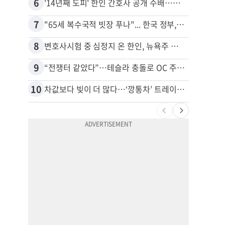
6
16
'14년째 도피' 한인 간호사 공개 수배…메디케어 사기 유죄
7
17
"65세 복수국적 빗장 푸나"... 한국 정부, 연령 완화 전면 추진
8
18
변호사시험 중 심정지 온 한인, 뉴욕주 제소
9
19
“전쟁터 같았다”…테슬라 충돌로 OC 주택 4채 파손
10
20
차값보다 빚이 더 많다…‘깡통차’ 트레이드인 급증