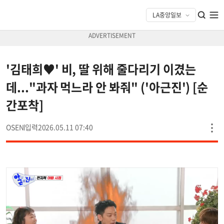
'김태희♥' 비, 딸 위해 줄다리기 이겼는
데..."과자 먹느라 안 봐줘" ('아근진') [순
간포착]
OSEN
2026.05.11 07:40