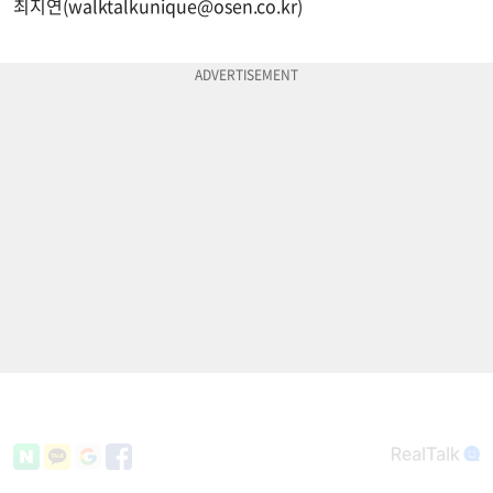
최지연(
walktalkunique@osen.co.kr
)