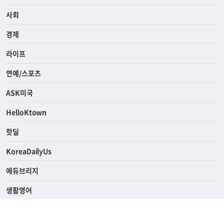
사회
경제
라이프
연예/스포츠
ASK미국
HelloKtown
핫딜
KoreaDailyUs
에듀브리지
생활영어
업소록