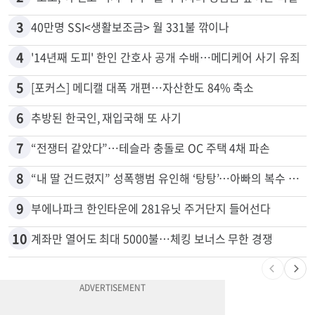
3
40만명 SSI<생활보조금> 월 331불 깎이나
4
'14년째 도피' 한인 간호사 공개 수배…메디케어 사기 유죄
5
[포커스] 메디캘 대폭 개편…자산한도 84% 축소
6
추방된 한국인, 재입국해 또 사기
7
“전쟁터 같았다”…테슬라 충돌로 OC 주택 4채 파손
8
“내 딸 건드렸지” 성폭행범 유인해 ‘탕탕’…아빠의 복수 결말
9
부에나파크 한인타운에 281유닛 주거단지 들어선다
10
계좌만 열어도 최대 5000불…체킹 보너스 무한 경쟁