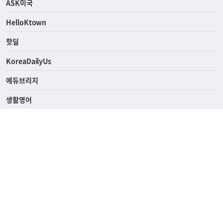
연예/스포츠
ASK미국
HelloKtown
핫딜
KoreaDailyUs
에듀브리지
생활영어
업소록
의료관광
해피빌리지
ABOUT
ADVERTISING
PRIVACY POLICY
TERMS OF SERVICE
윤리경영
고객센터
News Tips & Corrections
690 Wilshire Place Los Angeles, CA 90005