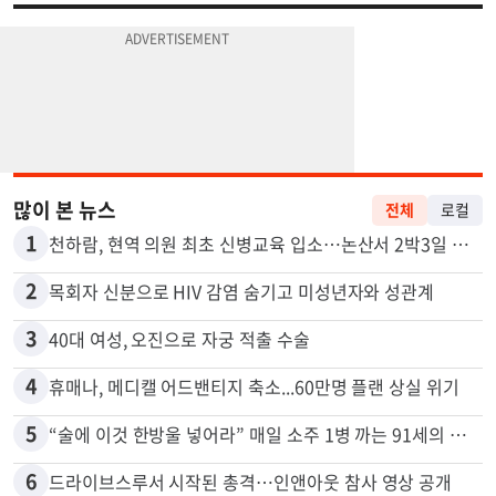
많이 본 뉴스
전체
로컬
1
천하람, 현역 의원 최초 신병교육 입소…논산서 2박3일 생활
2
목회자 신분으로 HIV 감염 숨기고 미성년자와 성관계
3
40대 여성, 오진으로 자궁 적출 수술
4
휴매나, 메디캘 어드밴티지 축소...60만명 플랜 상실 위기
5
“술에 이것 한방울 넣어라” 매일 소주 1병 까는 91세의 철칙