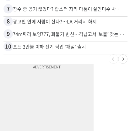
6
드라이브스루서 시작된 총격…인앤아웃 참사 영상 공개
7
잠수 중 공기 끊었다? 랍스터 자리 다툼이 살인미수 사건으로
8
광고판 안에 사람이 산다?…LA 거리서 화제
9
74m짜리 보잉777, 화물기 변신…격납고서 ‘보물’ 찾는 인천공항
10
포드 3만불 이하 전기 픽업 ‘패덤’ 출시