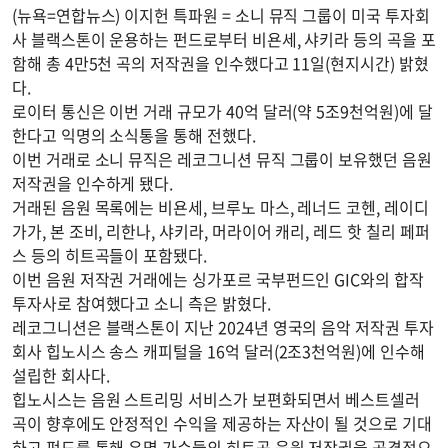
(뉴욕=연합뉴스) 이지헌 특파원 = 소니 뮤직 그룹이 미국 투자회
사 블랙스톤이 운용하는 펀드로부터 비욘세, 샤키라 등의 곡을 포
함해 총 4만5천 곡의 저작권을 인수했다고 11일(현지시간) 밝혔
다.
로이터 통신은 이번 거래 규모가 40억 달러(약 5조9천억원)에 달
한다고 익명의 소식통을 통해 전했다.
이번 거래로 소니 뮤직은 레코그니션 뮤직 그룹이 보유했던 음원
저작권을 인수하게 됐다.
거래된 음원 목록에는 비욘세, 브루노 마스, 레너드 코헨, 레이디
가가, 본 조비, 리한나, 샤키라, 머라이어 캐리, 레드 핫 칠리 페퍼
스 등의 히트곡들이 포함됐다.
이번 음원 저작권 거래에는 싱가포르 국부펀드인 GIC와의 합작
투자사로 참여했다고 소니 측은 밝혔다.
레코그니션은 블랙스톤이 지난 2024년 영국의 음악 저작권 투자
회사 힙노시스 송스 캐피털을 16억 달러(2조3천억원)에 인수해
설립한 회사다.
힙노시스는 음원 스트리밍 서비스가 보편화되면서 베스트셀러
곡이 향후에도 안정적인 수익을 제공하는 자산이 될 것으로 기대
하고 펀드를 통해 유명 가수들의 히트곡 음원 저작권을 공격적으