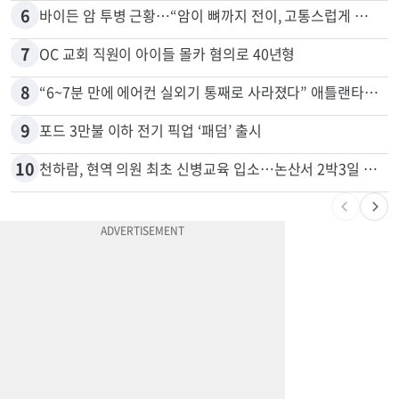
5
“이번이 마지막 변경일 수도”…서머타임 운명은
6
바이든 암 투병 근황…“암이 뼈까지 전이, 고통스럽게 투병 중”
7
OC 교회 직원이 아이들 몰카 혐의로 40년형
8
“6~7분 만에 에어컨 실외기 통째로 사라졌다” 애틀랜타서 실외기 도난 급증
9
포드 3만불 이하 전기 픽업 ‘패덤’ 출시
10
천하람, 현역 의원 최초 신병교육 입소…논산서 2박3일 생활