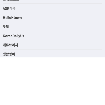
라이프
연예/스포츠
ASK미국
HelloKtown
핫딜
KoreaDailyUs
에듀브리지
생활영어
업소록
의료관광
해피빌리지
ABOUT
ADVERTISING
PRIVACY POLICY
TERMS OF SERVICE
윤리경영
고객센터
News Tips & Corrections