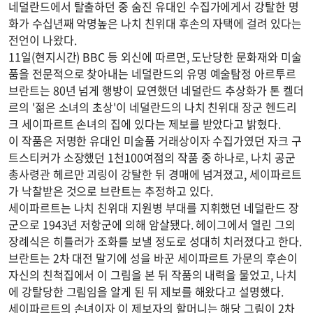
네덜란드에서 탈출하던 중 숨진 유대인 수집가에게서 강탈한 명
화가 수십년째 악명높은 나치 친위대 후손의 자택에 걸려 있다는
전언이 나왔다.
11일(현지시간) BBC 등 외신에 따르면, 도난당한 문화재와 미술
품을 전문적으로 찾아내는 네덜란드의 유명 예술탐정 아르투르
브란트는 80년 넘게 행방이 묘연했던 네덜란드 추상화가 톤 켈더
르의 '젊은 소녀의 초상'이 네덜란드의 나치 친위대 장군 헨드리
크 세이파르트 손녀의 집에 있다는 제보를 받았다고 밝혔다.
이 작품은 저명한 유대인 미술품 거래상이자 수집가였던 자크 구
트스티커가 소장했던 1천100여점의 작품 중 하나로, 나치 공군
총사령관 헤르만 괴링이 강탈한 뒤 경매에 넘겨졌고, 세이파르트
가 낙찰받은 것으로 브란트는 추정하고 있다.
세이파르트는 나치 친위대 지원병 부대를 지휘했던 네덜란드 장
군으로 1943년 저항군에 의해 암살됐다. 헤이그에서 열린 그의
장례식은 히틀러가 조화를 보낼 정도로 성대히 치러졌다고 한다.
브란트는 2차 대전 말기에 성을 바꾼 세이파르트 가문의 후손이
자신의 친척집에서 이 그림을 본 뒤 작품의 내력을 물었고, 나치
에 강탈당한 그림임을 알게 된 뒤 제보를 해왔다고 설명했다.
세이파르트의 손녀이자 이 제보자의 할머니는 해당 그림이 2차