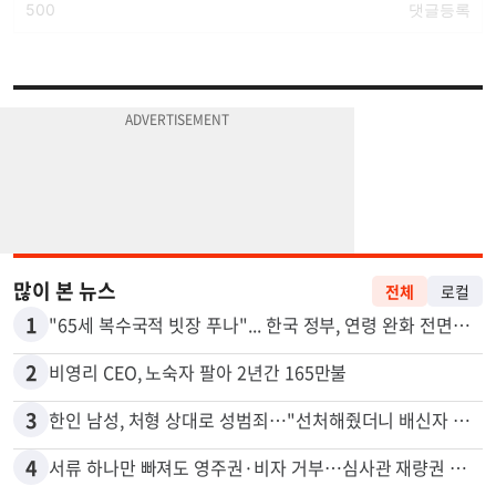
많이 본 뉴스
전체
로컬
1
"65세 복수국적 빗장 푸나"... 한국 정부, 연령 완화 전면 추진
2
비영리 CEO, 노숙자 팔아 2년간 165만불
3
한인 남성, 처형 상대로 성범죄…"선처해줬더니 배신자 취급"
4
서류 하나만 빠져도 영주권·비자 거부…심사관 재량권 대폭 확대