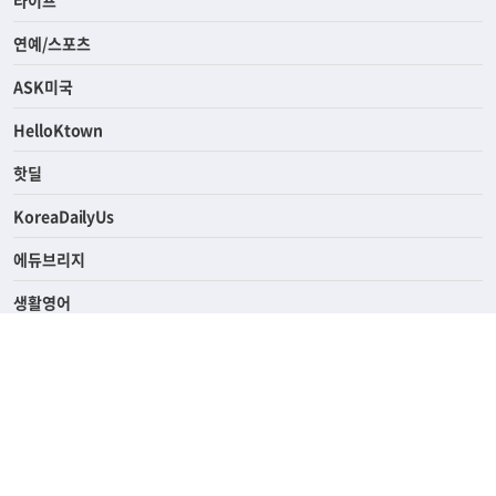
라이프
연예/스포츠
ASK미국
HelloKtown
핫딜
KoreaDailyUs
에듀브리지
생활영어
업소록
의료관광
해피빌리지
ABOUT
ADVERTISING
PRIVACY POLICY
TERMS OF SERVICE
윤리경영
고객센터
News Tips & Corrections