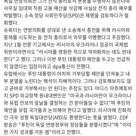
독일 연방의회는 그가 전직 총리로서 본분을 수행하지 않는다며
사무실 임대와 직원 고용 예산을 삭감해 사실상 전직 총리 예우를
박탈했다. 소속 정당 사회민주당(SPD)은 제명을 검토하다가 철
회했다.
슈뢰더는 연방의회를 상대로 낸 소송에서 종전을 위해 러시아와
중재를 시도하는 등 전직 총리로서 의무를 이행했다고 주장했다.
지난 1월 언론 기고에서는 러시아의 우크라이나 침공이 국제법
위반이라면서도 "러시아를 영원한 적으로 악마화하는 데도 반대
한다"고 했다. 그러나 이번 푸틴 대통령의 제안을 두고는 언급하
지 않겠다는 입장이라고 dpa통신이 전했다.
유럽에서는 푸틴 대통령이 어차피 거부당할 제안을 던져놓고 내
부 분열을 노린다는 해석이 지배적이다. 그러나 검토해보지도 않
고 곧바로 거부해서는 안 된다는 주장도 있다. 아디스 아흐메토비
치 SPD 외교정책 원내대변인은 "미국과 러시아만이 우크라이나
와 유럽 안보의 앞날을 결정하는 건 받아들일 수 없다"며 푸틴의
제안을 유럽 국가들과 논의해야 한다고 말했다. 러시아에 친화적
인 극우 성향 독일대안당(AfD)도 환영한다는 뜻을 밝혔다. ZDF
방송은 "푸틴이 독일 연방정부와 정당들을 분열시켰다"며 "이미
한 가지 성과를 거둔 셈"이라고 전했다.