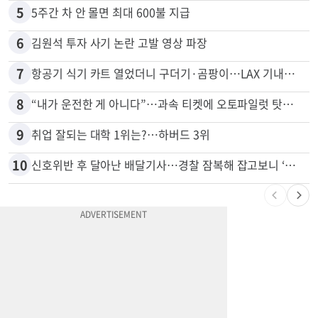
5
5주간 차 안 몰면 최대 600불 지급
6
김원석 투자 사기 논란 고발 영상 파장
7
항공기 식기 카트 열었더니 구더기·곰팡이…LAX 기내식 업체 논란
8
“내가 운전한 게 아니다”…과속 티켓에 오토파일럿 탓한 운전자
9
취업 잘되는 대학 1위는?…하버드 3위
10
신호위반 후 달아난 배달기사…경찰 잠복해 잡고보니 ‘반전’