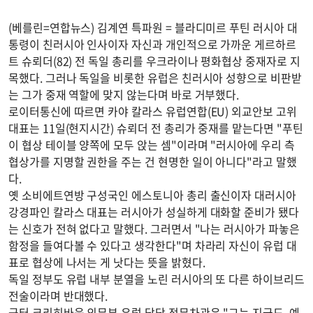
(베를린=연합뉴스) 김계연 특파원 = 블라디미르 푸틴 러시아 대
통령이 친러시아 인사이자 자신과 개인적으로 가까운 게르하르
트 슈뢰더(82) 전 독일 총리를 우크라이나 평화협상 중재자로 지
목했다. 그러나 독일을 비롯한 유럽은 친러시아 성향으로 비판받
는 그가 중재 역할에 맞지 않는다며 바로 거부했다.
로이터통신에 따르면 카야 칼라스 유럽연합(EU) 외교안보 고위
대표는 11일(현지시간) 슈뢰더 전 총리가 중재를 맡는다면 "푸틴
이 협상 테이블 양쪽에 모두 앉는 셈"이라며 "러시아에 우리 측
협상가를 지명할 권한을 주는 건 현명한 일이 아니다"라고 말했
다.
옛 소비에트연방 구성국인 에스토니아 총리 출신이자 대러시아
강경파인 칼라스 대표는 러시아가 성실하게 대화할 준비가 됐다
는 신호가 전혀 없다고 말했다. 그러면서 "나는 러시아가 파놓은
함정을 들여다볼 수 있다고 생각한다"며 차라리 자신이 유럽 대
표로 협상에 나서는 게 낫다는 뜻을 밝혔다.
독일 정부도 유럽 내부 분열을 노린 러시아의 또 다른 하이브리드
전술이라며 반대했다.
군터 크리히바움 외무부 유럽 담당 정무차관은 "그는 지금도, 예