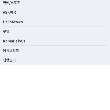
연예/스포츠
ASK미국
HelloKtown
핫딜
KoreaDailyUs
에듀브리지
생활영어
업소록
의료관광
해피빌리지
ABOUT
ADVERTISING
PRIVACY POLICY
TERMS OF SERVICE
윤리경영
고객센터
News Tips & Corrections
690 Wilshire Place Los Angeles, CA 90005