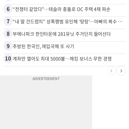
6
“전쟁터 같았다”…테슬라 충돌로 OC 주택 4채 파손
7
“내 딸 건드렸지” 성폭행범 유인해 ‘탕탕’…아빠의 복수 결말
8
부에나파크 한인타운에 281유닛 주거단지 들어선다
9
추방된 한국인, 재입국해 또 사기
10
계좌만 열어도 최대 5000불…체킹 보너스 무한 경쟁