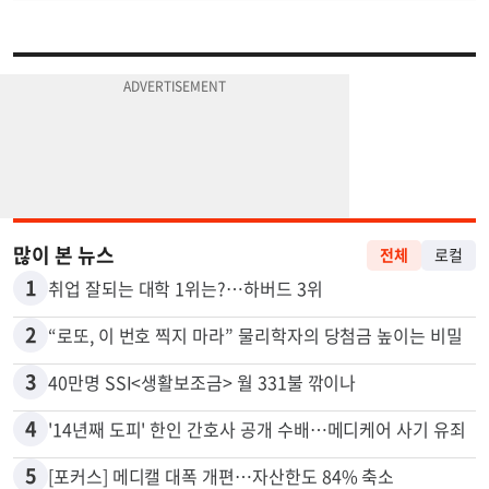
많이 본 뉴스
전체
로컬
1
취업 잘되는 대학 1위는?…하버드 3위
2
“로또, 이 번호 찍지 마라” 물리학자의 당첨금 높이는 비밀
3
40만명 SSI<생활보조금> 월 331불 깎이나
4
'14년째 도피' 한인 간호사 공개 수배…메디케어 사기 유죄
5
[포커스] 메디캘 대폭 개편…자산한도 84% 축소