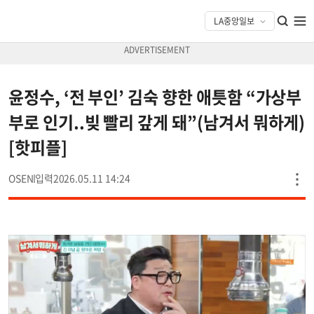
윤정수, ‘전 부인’ 김숙 향한 애틋함 “가상부
부로 인기..빚 빨리 갚게 돼”(남겨서 뭐하게)
[핫피플]
OSEN
2026.05.11 14:24