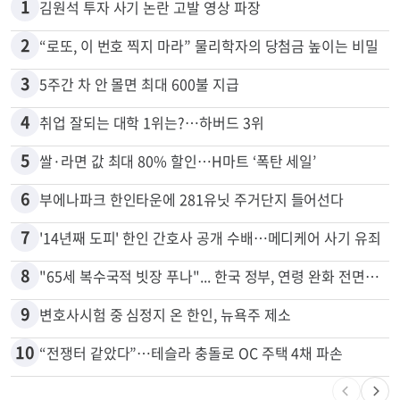
많이 본 뉴스
전체
로컬
1
김원석 투자 사기 논란 고발 영상 파장
2
“로또, 이 번호 찍지 마라” 물리학자의 당첨금 높이는 비밀
3
5주간 차 안 몰면 최대 600불 지급
4
취업 잘되는 대학 1위는?…하버드 3위
5
쌀·라면 값 최대 80% 할인…H마트 ‘폭탄 세일’
6
부에나파크 한인타운에 281유닛 주거단지 들어선다
7
'14년째 도피' 한인 간호사 공개 수배…메디케어 사기 유죄
8
"65세 복수국적 빗장 푸나"... 한국 정부, 연령 완화 전면 추진
9
변호사시험 중 심정지 온 한인, 뉴욕주 제소
10
“전쟁터 같았다”…테슬라 충돌로 OC 주택 4채 파손