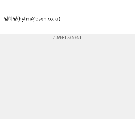
임혜영(
hylim@osen.co.kr
)