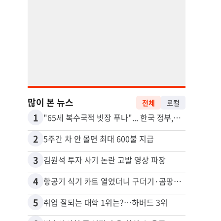
많이 본 뉴스
전체
로컬
1
11
"65세 복수국적 빗장 푸나"... 한국 정부, 연령 완화 전면 추진
2
12
5주간 차 안 몰면 최대 600불 지급
3
13
김원석 투자 사기 논란 고발 영상 파장
4
14
항공기 식기 카트 열었더니 구더기·곰팡이…LAX 기내식 업체 논란
5
15
취업 잘되는 대학 1위는?…하버드 3위