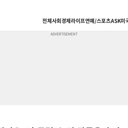
전체
사회
경제
라이프
연예/스포츠
ASK미