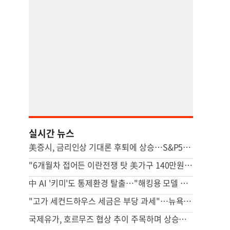
실시간 뉴스
美증시, 금리인상 기대론 후퇴에 상승…S&P500 사상최고치 마감
"6개월차 접어든 이란전쟁 탓 美가구 140만원 추가 부담"
中 AI '키미'도 통제환경 탈출…"해킹용 모델 될수도" 우려
"고가 세컨드하우스 세금은 부당 과세"…뉴욕시 상대 소송
국제유가, 호르무즈 협상 추이 주목하며 상승…브렌트 1%↑