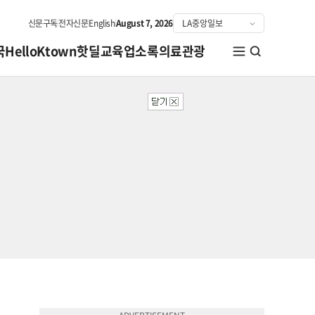
신문구독
전자신문
English
August 7, 2026
국
HelloKtown
핫딜
교육
업소록
의료관광