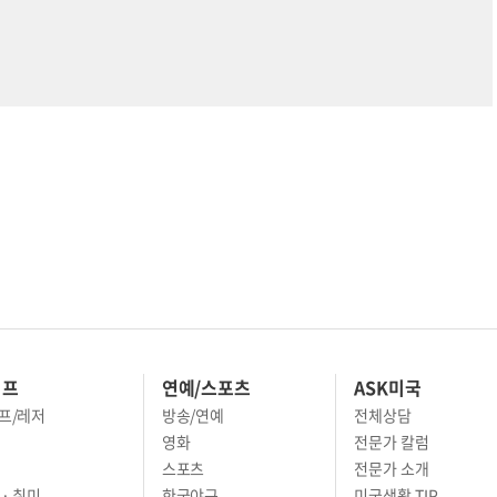
이프
연예/스포츠
ASK미국
프/레저
방송/연예
전체상담
영화
전문가 칼럼