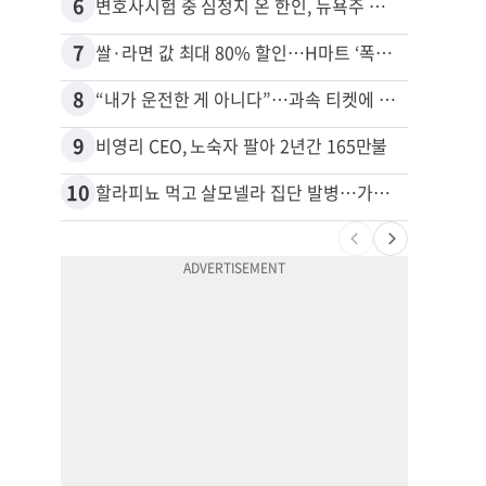
6
16
변호사시험 중 심정지 온 한인, 뉴욕주 제소
7
17
쌀·라면 값 최대 80% 할인…H마트 ‘폭탄 세일’
8
18
“내가 운전한 게 아니다”…과속 티켓에 오토파일럿 탓한 운전자
9
19
비영리 CEO, 노숙자 팔아 2년간 165만불
10
20
할라피뇨 먹고 살모넬라 집단 발병…가주 등 27개 주 확산