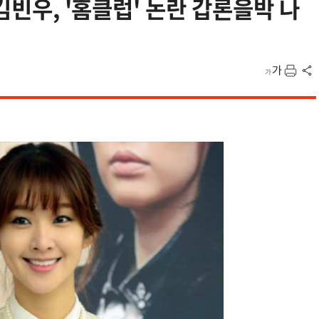
.김빈우, '홈클럽' 논란 갑론을박 나