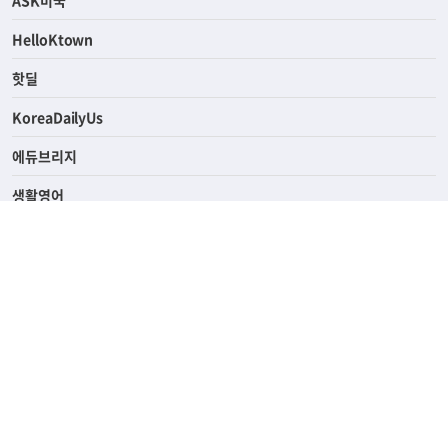
HelloKtown
핫딜
KoreaDailyUs
에듀브리지
생활영어
업소록
의료관광
해피빌리지
ABOUT
ADVERTISING
PRIVACY POLICY
TERMS OF SERVICE
윤리경영
고객센터
News Tips & Corrections
690 Wilshire Place Los Angeles, CA 90005
TEL. (213) 368-2500 FAX. (213) 389-6196
© Joongangilbo USA. All Rights Reserved.