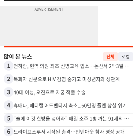
많이 본 뉴스
전체
로컬
1
천하람, 현역 의원 최초 신병교육 입소…논산서 2박3일 생활
2
목회자 신분으로 HIV 감염 숨기고 미성년자와 성관계
3
40대 여성, 오진으로 자궁 적출 수술
4
휴매나, 메디캘 어드밴티지 축소...60만명 플랜 상실 위기
5
“술에 이것 한방울 넣어라” 매일 소주 1병 까는 91세의 철칙
6
드라이브스루서 시작된 총격…인앤아웃 참사 영상 공개