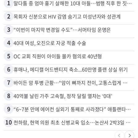
많이 본 뉴스
전체
로컬
1
말다툼 중 엄마 흉기 살해한 10대 아들…범행 직후 한 짓 충격
2
목회자 신분으로 HIV 감염 숨기고 미성년자와 성관계
3
“이번이 마지막 변경일 수도”…서머타임 운명은
4
40대 여성, 오진으로 자궁 적출 수술
5
OC 교회 직원이 아이들 몰카 혐의로 40년형
6
휴매나, 메디캘 어드밴티지 축소...60만명 플랜 상실 위기
7
바이든 암 투병 근황…“암이 뼈까지 전이, 고통스럽게 투병 중”
8
40억불 날린 가주 고속철, 정작 달릴 열차는 ‘0대’
9
“6~7분 만에 에어컨 실외기 통째로 사라졌다” 애틀랜타서 실외기 도난 급증
10
천하람, 현역 의원 최초 신병교육 입소…논산서 2박3일 생활