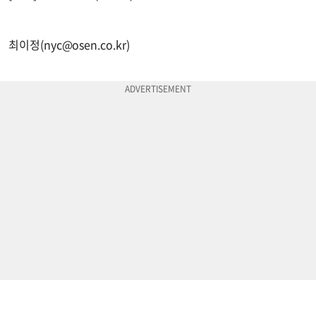
최이정(
nyc@osen.co.kr
)