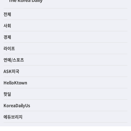
전체
사회
경제
라이프
연예/스포츠
ASK미국
HelloKtown
핫딜
KoreaDailyUs
에듀브리지