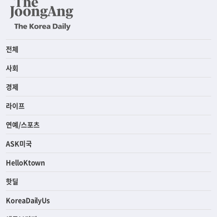
전체
사회
경제
라이프
연예/스포츠
ASK미국
HelloKtown
핫딜
KoreaDailyUs