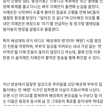
앞서 진행된 SBS ‘동상이몽2’ 스튜디오 녹화에는 최근 열애를 인
정해 화제를 몰고 다니는 배우 지예은이 출연해 눈길을 끌었다.
지예은은 시작부터 수줍게 붉어진 얼굴로 근황을 전해 MC들의
열렬한 환호를 받았다. “달라진 것 같냐”며 단아해진 미모를 뽐
내던 지예은은 애칭으로 ‘자기’를 언급하는 등 핑크빛 열애담을
털어놓아 현장을 설렘으로 물들였다.
특히 배성재와 과거 라디오 ‘배성재의 텐’(이하 ‘배텐’) 시절 쌓았
던 친분을 자랑하며, 부부의 일상을 지켜보는 내내 가감 없는 ‘찐
리액션’을 더해 웃음이 끊이지 않았다고 하는데, 열애 인정 이후
한층 더 솔직해진 지예은의 활약은 방송을 통해 확인할 수 있다.
지난 방송에서 달달한 일상으로 부러움을 샀던 배성재 부부의 집
들이에는 전 ‘배텐’ 식구인 침착맨과 넉살이 지원사격에 나섰다.
오랜 시간 라디오를 함께하며 배성재의 본모습을 누구보다 잘 아
는 이들은 등장과 동시에 날 것 그대로의 폭로를 쏟아내며 역대급