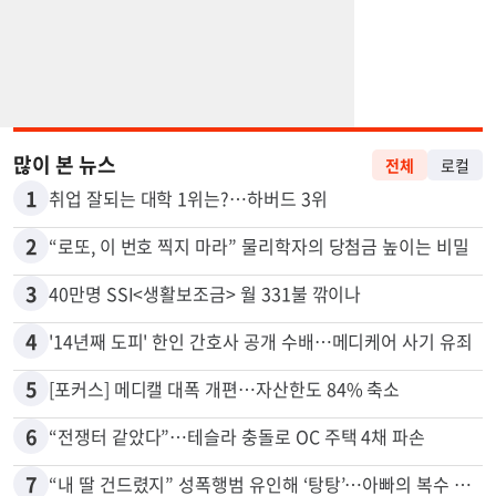
많이 본 뉴스
전체
로컬
1
취업 잘되는 대학 1위는?…하버드 3위
2
“로또, 이 번호 찍지 마라” 물리학자의 당첨금 높이는 비밀
3
40만명 SSI<생활보조금> 월 331불 깎이나
4
'14년째 도피' 한인 간호사 공개 수배…메디케어 사기 유죄
5
[포커스] 메디캘 대폭 개편…자산한도 84% 축소
6
“전쟁터 같았다”…테슬라 충돌로 OC 주택 4채 파손
7
“내 딸 건드렸지” 성폭행범 유인해 ‘탕탕’…아빠의 복수 결말