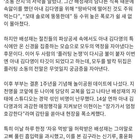
‘조롱 잔치’의 서막을 알렸다. 그간 배성재의 남다른 식욕 때문에
속앓이를 했던 아내 김다영을 위해 “땅바닥에 떨어진 것도 주워
먹는다”, “모태 솔로에 뚱뚱한데” 등 수위 높은 폭로가 쉴 새 없
이 몰아쳤다.
하지만 배성재는 절친들의 파상공세 속에서도 아내 김다영의 특
식에만 온 신경을 집중하는 모습으로 모두의 역정을 자아냈다는
후문이다. 이어 두 사람의 ‘플러팅 논쟁’이 다시금 불이 붙자 이번
엔 아내 김다영이 타깃이 되었다고 하는데, 모두를 발칵 뒤집은
플러팅 소동의 전말은 무엇일지 궁금증을 자아낸다.
이후 부부는 결혼 1주년을 기념해 놀이공원 데이트에 나섰다. 지
천명을 코앞에 둔 나이에 당당히 교복을 입고 나타난 배성재의 자
태에 스튜디오는 경악 섞인 비명이 난무했다. 14살 연하 아내 김
다영과의 과감한 애정행각을 지켜보던 이현이는 “장가가서 엄청
호강한다”라며 감탄을 쏟아내 현장을 폭소케했다.
특히 이날 하루 한정 ‘자유 먹방’을 허락받은 배성재는 그야말로
고삐 풀린 흡입력을 과시했고, 이를 본 김구라는 신기루, 홍윤화