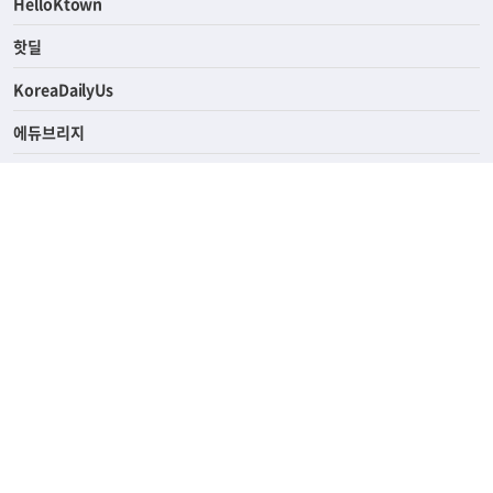
HelloKtown
핫딜
KoreaDailyUs
에듀브리지
생활영어
업소록
의료관광
해피빌리지
ABOUT
ADVERTISING
PRIVACY POLICY
TERMS OF SERVICE
윤리경영
고객센터
News Tips & Corrections
690 Wilshire Place Los Angeles, CA 90005
TEL. (213) 368-2500 FAX. (213) 389-6196
© Joongangilbo USA. All Rights Reserved.