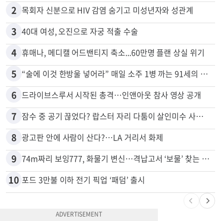
1
천하람, 현역 의원 최초 신병교육 입소…논산서 2박3일 생활
2
목회자 신분으로 HIV 감염 숨기고 미성년자와 성관계
3
40대 여성, 오진으로 자궁 적출 수술
4
휴매나, 메디캘 어드밴티지 축소...60만명 플랜 상실 위기
5
“술에 이것 한방울 넣어라” 매일 소주 1병 까는 91세의 철칙
6
드라이브스루서 시작된 총격…인앤아웃 참사 영상 공개
7
잠수 중 공기 끊었다? 랍스터 자리 다툼이 살인미수 사건으로
8
광고판 안에 사람이 산다?…LA 거리서 화제
9
74m짜리 보잉777, 화물기 변신…격납고서 ‘보물’ 찾는 인천공항
10
포드 3만불 이하 전기 픽업 ‘패덤’ 출시