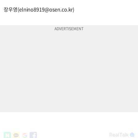
장우영(
elnino8919@osen.co.kr
)