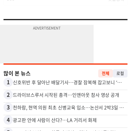
많이 본 뉴스
전체
로컬
1
신호위반 후 달아난 배달기사…경찰 잠복해 잡고보니 ‘반전’
2
드라이브스루서 시작된 총격…인앤아웃 참사 영상 공개
3
천하람, 현역 의원 최초 신병교육 입소…논산서 2박3일 생활
4
광고판 안에 사람이 산다?…LA 거리서 화제