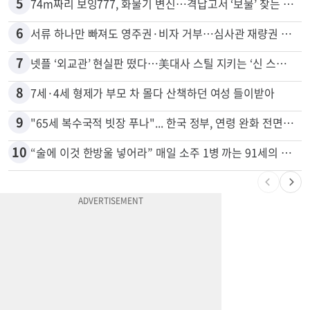
5
74m짜리 보잉777, 화물기 변신…격납고서 ‘보물’ 찾는 인천공항
6
서류 하나만 빠져도 영주권·비자 거부…심사관 재량권 대폭 확대
7
넷플 ‘외교관’ 현실판 떴다…美대사 스틸 지키는 ‘신 스틸러’
8
7세·4세 형제가 부모 차 몰다 산책하던 여성 들이받아
9
"65세 복수국적 빗장 푸나"... 한국 정부, 연령 완화 전면 추진
10
“술에 이것 한방울 넣어라” 매일 소주 1병 까는 91세의 철칙