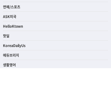
연예/스포츠
ASK미국
HelloKtown
핫딜
KoreaDailyUs
에듀브리지
생활영어
업소록
의료관광
해피빌리지
ABOUT
ADVERTISING
PRIVACY POLICY
TERMS OF SERVICE
윤리경영
고객센터
News Tips & Corrections