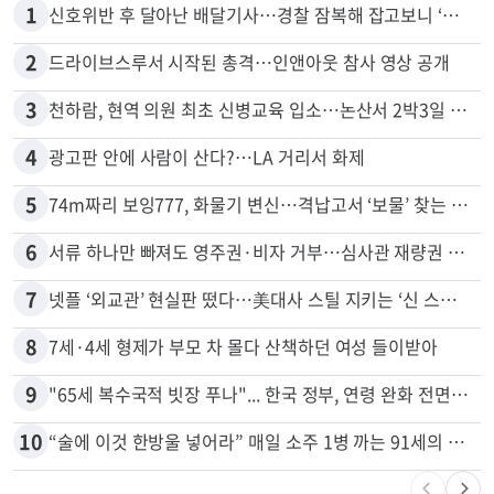
많이 본 뉴스
전체
로컬
1
신호위반 후 달아난 배달기사…경찰 잠복해 잡고보니 ‘반전’
2
드라이브스루서 시작된 총격…인앤아웃 참사 영상 공개
3
천하람, 현역 의원 최초 신병교육 입소…논산서 2박3일 생활
4
광고판 안에 사람이 산다?…LA 거리서 화제
5
74m짜리 보잉777, 화물기 변신…격납고서 ‘보물’ 찾는 인천공항
6
서류 하나만 빠져도 영주권·비자 거부…심사관 재량권 대폭 확대
7
넷플 ‘외교관’ 현실판 떴다…美대사 스틸 지키는 ‘신 스틸러’
8
7세·4세 형제가 부모 차 몰다 산책하던 여성 들이받아
9
"65세 복수국적 빗장 푸나"... 한국 정부, 연령 완화 전면 추진