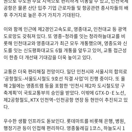
권으로 수도권 주요 지역으로 편리하게 이동할 수 있고, 인천국제
공항은 물론 산단 입주 기업 근로자들 및 항공관련 종사자들의 배
후 주거지로 높은 주거 가치가 기대된다.
이와 함께 인근에 제2경인고속도로, 영종대교, 인천대교 등 광역
도로망도 갖춰져 있다. 또 영종~청라를 잇는 청라하늘대교를 비
롯해 인천대교와 영종대교가 최근 모두 개통했으며, 영종도와 신
도를 잇는 신도평화대교도 6월 개통을 앞두고 있어, 교통 접근성
이 한층 더 개선돼 기대감을 더욱 높이고 있다.
교통은 더욱 편리해질 전망이다. 일단 인천시와 서울시의 합의로
‘공항철도-서울도시철도 9호선 직결 사업’이 진행 중이다. 또 올
해 2월에는 영종트램 등을 포함한 ‘인천시 제2차 도시철도망 구
축계획’이 국토교통부의 승인을 받았다. 이밖에 GTX-D·E 노선,
제2공항철도, KTX 인천역~인천공항 연장 등 현안이 추진되고 있
다.
우수한 생활 인프라도 돋보인다. 롯데마트를 비롯해 은행, 병원,
행정기관 등이 인접해 편리하다. 영종둘레길 1코스, 하늘도시 1