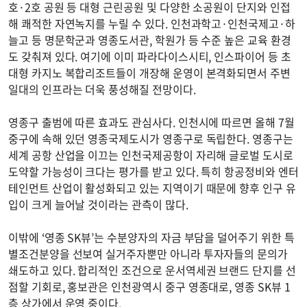
호·2호 공원 등 대형 근린공원 및 다양한 소공원이 단지와 인접
해 쾌적한 자연녹지를 누릴 수 있다. 인천과학고·인천국제고·하
늘고 등 명문학군과 영종도서관, 학원가 등 수준 높은 교육 환경
도 갖춰져 있다. 여기에 이미 파라다이스시티, 인스파이어 등 초
대형 카지노 복합리조트들이 개장해 운영이 본격화되면서 주변
일대의 인프라는 더욱 풍성해질 전망이다.
영종구 출범에 따른 효과도 관심사다. 인천시에 따르면 올해 7월
중구에 속해 있던 영종국제도시가 영종구로 독립한다. 영종구는
세계 공항 산업을 이끄는 인천국제공항이 자리해 글로벌 도시로
도약할 가능성이 크다는 평가를 받고 있다. 특히 항공정비와 엔터
테인먼트 산업이 활성화되고 있는 지역이기 때문에 향후 인구 유
입이 크게 늘어날 것이라는 관측이 많다.
이밖에 ‘영종 SK뷰’는 수분양자의 자금 부담을 덜어주기 위한 특
별조건분양을 선보여 실거주자뿐만 아니라 투자자들의 문의가
쇄도하고 있다. 합리적인 조건으로 운서역세권 브랜드 단지를 선
점할 기회로, 홍보관은 인천광역시 중구 영종대로, 영종 SK뷰 1
층 상가에서 운영 중이다.