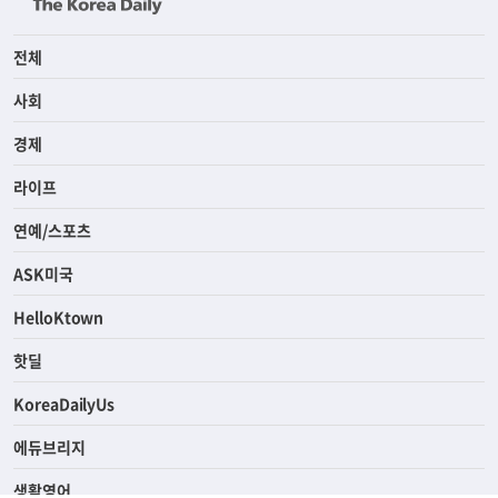
전체
사회
경제
라이프
연예/스포츠
ASK미국
HelloKtown
핫딜
KoreaDailyUs