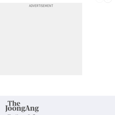
10
“술에 이것 한방울 넣어라” 매일 소주 1병 까는 91세의 철칙