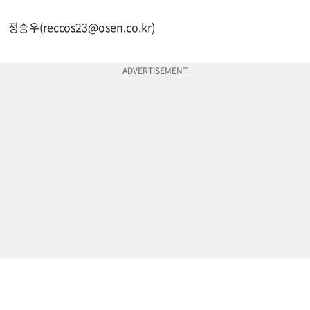
정승우(
reccos23@osen.co.kr
)