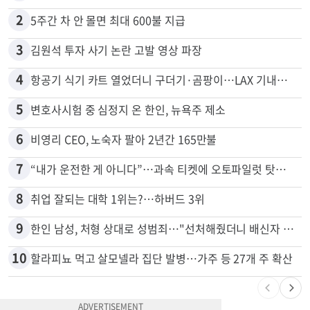
2
5주간 차 안 몰면 최대 600불 지급
3
김원석 투자 사기 논란 고발 영상 파장
4
항공기 식기 카트 열었더니 구더기·곰팡이…LAX 기내식 업체 논란
5
변호사시험 중 심정지 온 한인, 뉴욕주 제소
6
비영리 CEO, 노숙자 팔아 2년간 165만불
7
“내가 운전한 게 아니다”…과속 티켓에 오토파일럿 탓한 운전자
8
취업 잘되는 대학 1위는?…하버드 3위
9
한인 남성, 처형 상대로 성범죄…"선처해줬더니 배신자 취급"
10
할라피뇨 먹고 살모넬라 집단 발병…가주 등 27개 주 확산