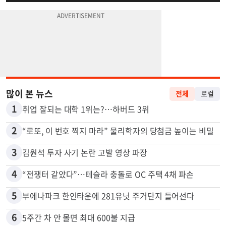
많이 본 뉴스
전체
로컬
1
취업 잘되는 대학 1위는?…하버드 3위
2
“로또, 이 번호 찍지 마라” 물리학자의 당첨금 높이는 비밀
3
김원석 투자 사기 논란 고발 영상 파장
4
“전쟁터 같았다”…테슬라 충돌로 OC 주택 4채 파손
5
부에나파크 한인타운에 281유닛 주거단지 들어선다
6
5주간 차 안 몰면 최대 600불 지급