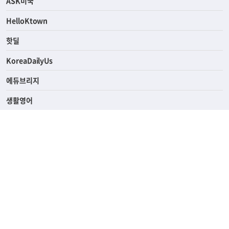
ASK미국
HelloKtown
핫딜
KoreaDailyUs
에듀브리지
생활영어
업소록
의료관광
해피빌리지
ABOUT
ADVERTISING
PRIVACY POLICY
TERMS OF SERVICE
윤리경영
고객센터
News Tips & Corrections
690 Wilshire Place Los Angeles, CA 90005
TEL. (213) 368-2500 FAX. (213) 389-6196
© Joongangilbo USA. All Rights Reserved.