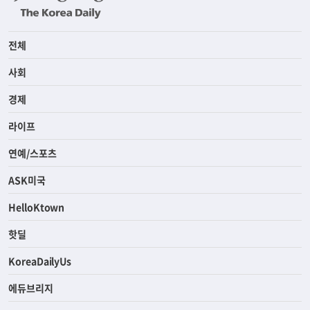
전체
사회
경제
라이프
연예/스포츠
ASK미국
HelloKtown
핫딜
KoreaDailyUs
에듀브리지