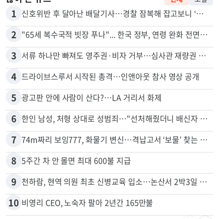
1
신호위반 후 달아난 배달기사…경찰 잠복해 잡고보니 ‘반전’
2
"65세 복수국적 빗장 푸나"... 한국 정부, 연령 완화 전면 추진
3
서류 하나만 빠져도 영주권·비자 거부…심사관 재량권 대폭 확대
4
드라이브스루서 시작된 총격…인앤아웃 참사 영상 공개
5
광고판 안에 사람이 산다?…LA 거리서 화제
6
한인 남성, 처형 상대로 성범죄…"선처해줬더니 배신자 취급"
7
74m짜리 보잉777, 화물기 변신…격납고서 ‘보물’ 찾는 인천공항
8
5주간 차 안 몰면 최대 600불 지급
9
천하람, 현역 의원 최초 신병교육 입소…논산서 2박3일 생활
10
비영리 CEO, 노숙자 팔아 2년간 165만불