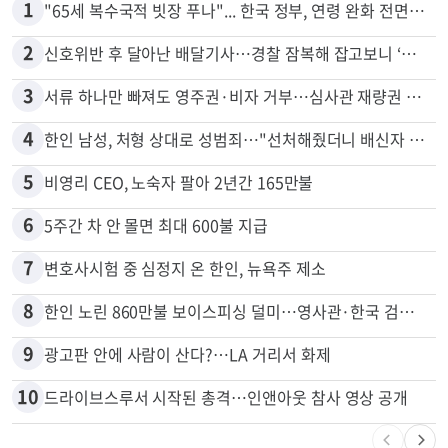
1
"65세 복수국적 빗장 푸나"... 한국 정부, 연령 완화 전면 추진
2
신호위반 후 달아난 배달기사…경찰 잠복해 잡고보니 ‘반전’
3
서류 하나만 빠져도 영주권·비자 거부…심사관 재량권 대폭 확대
4
한인 남성, 처형 상대로 성범죄…"선처해줬더니 배신자 취급"
5
비영리 CEO, 노숙자 팔아 2년간 165만불
6
5주간 차 안 몰면 최대 600불 지급
7
변호사시험 중 심정지 온 한인, 뉴욕주 제소
8
한인 노린 860만불 보이스피싱 덜미…영사관·한국 검찰 사칭
9
광고판 안에 사람이 산다?…LA 거리서 화제
10
드라이브스루서 시작된 총격…인앤아웃 참사 영상 공개