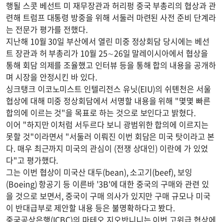
행될 스콧 베선트 미 재무장관과 허리펑 중국 부총리의 협상과 관
련해 트럼프 대통령 방중을 위해 서둘러 마련된 사전 준비 단계라
는 전문가 평가를 전했다.
지난해 10월 30일 부산에서 열린 미중 정상회담 당시에는 베선
트 장관과 허 부총리가 10월 25∼26일 말레이시아에서 협상을
통해 회담 의제를 조율했고 인터뷰 등을 통해 합의 내용을 공개하
며 시장을 안정시킨 바 있다.
싱크탱크 이코노미스트 인텔리전스 유닛(EIU)의 쉬톈천은 서울
협상에 대해 미중 정상회담에서 서명할 내용을 위해 "몇몇 빠른
합의에 이르는 것"을 목표로 하는 것으로 보인다고 밝혔다.
이어 "하지만 이처럼 서두르다 보니 광범위한 합의에 이르지는
못할 것"이라면서 "서둘러 이뤄진 이번 회담은 미국 탓이라고 본
다. 매우 최근까지 미국의 관심이 (전쟁 상대인) 이란에 가 있었
다"고 평가했다.
그는 이번 협상이 미국산 대두(bean), 소고기(beef), 보잉
(Boeing) 항공기 등 이른바 '3B'에 대한 중국의 구매와 관련 있
을 것으로 보면서, 중국이 구매 의사가 있지만 구매 규모나 미국
이 반대급부로 제안할 내용 등은 불명확하다고 봤다.
중국공상은행(ICBC)의 마테오 지오반니니는 이번 고위급 협상에