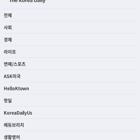
전체
사회
경제
라이프
연예/스포츠
ASK미국
HelloKtown
핫딜
KoreaDailyUs
에듀브리지
생활영어