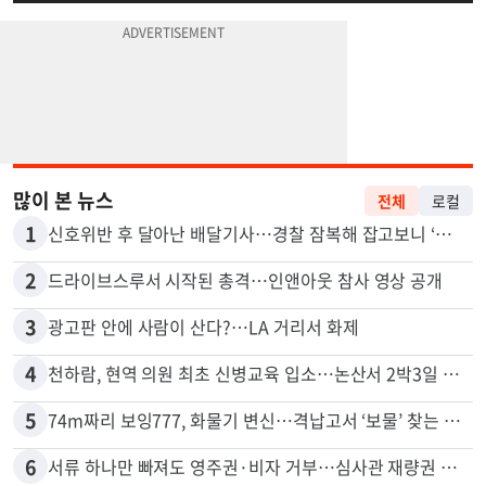
많이 본 뉴스
전체
로컬
1
신호위반 후 달아난 배달기사…경찰 잠복해 잡고보니 ‘반전’
2
드라이브스루서 시작된 총격…인앤아웃 참사 영상 공개
3
광고판 안에 사람이 산다?…LA 거리서 화제
4
천하람, 현역 의원 최초 신병교육 입소…논산서 2박3일 생활
5
74m짜리 보잉777, 화물기 변신…격납고서 ‘보물’ 찾는 인천공항