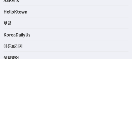
연예/스포츠
ASK미국
HelloKtown
핫딜
KoreaDailyUs
에듀브리지
생활영어
업소록
의료관광
해피빌리지
ABOUT
ADVERTISING
PRIVACY POLICY
TERMS OF SERVICE
윤리경영
고객센터
News Tips & Corrections
690 Wilshire Place Los Angeles, CA 90005