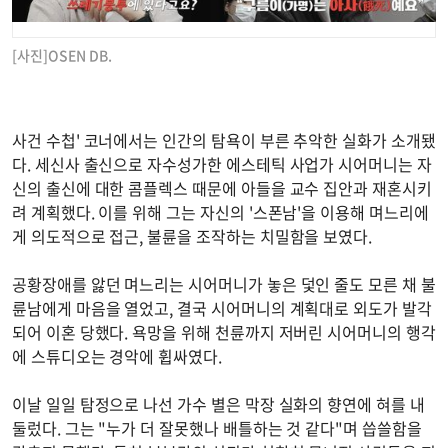
[사진]OSEN DB.
사건 수첩' 코너에서는 인간의 탐욕이 부른 추악한 실화가 소개됐
다. 세신사 출신으로 자수성가한 에스테틱 사업가 시어머니는 자
신의 출신에 대한 콤플렉스 때문에 아들을 교수 집안과 재혼시키
려 계획했다. 이를 위해 그는 자신의 '스폰남'을 이용해 며느리에
게 의도적으로 접근, 불륜을 조작하는 치밀함을 보였다.
공황장애를 앓던 며느리는 시어머니가 놓은 덫인 줄도 모른 채 불
륜남에게 마음을 열었고, 결국 시어머니의 계획대로 외도가 발각
되어 이혼 당했다. 욕망을 위해 천륜까지 저버린 시어머니의 행각
에 스튜디오는 경악에 휩싸였다.
이날 일일 탐정으로 나선 가수 별은 막장 실화의 향연에 혀를 내
둘렀다. 그는 "누가 더 잘못했나 배틀하는 것 같다"며 씁쓸함을