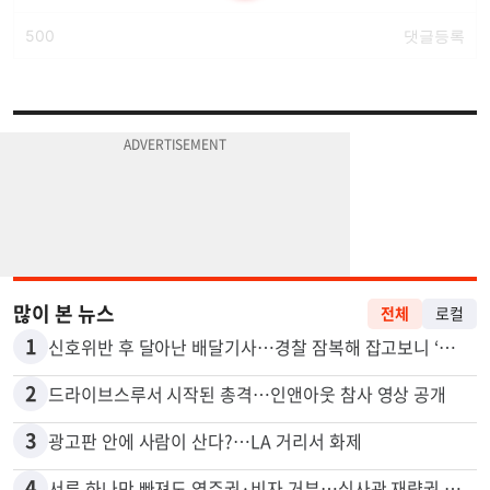
많이 본 뉴스
전체
로컬
1
신호위반 후 달아난 배달기사…경찰 잠복해 잡고보니 ‘반전’
2
드라이브스루서 시작된 총격…인앤아웃 참사 영상 공개
3
광고판 안에 사람이 산다?…LA 거리서 화제
4
서류 하나만 빠져도 영주권·비자 거부…심사관 재량권 대폭 확대