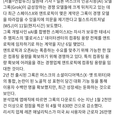
(서울=연합뉴스) 설원태 기자 = 일론 머스크의 인공지능(AI) 모델
그록(Grok)이 급성장하는 경쟁 모델들에 크게 뒤처지고 있는 데
다 최근 스페이스X와 앤트로픽이 맺은 계약은 그록이 경쟁 모델
을 따라잡을 수 있을지에 의문을 제기한다고 월스트리트저널
(WSJ)이 11일(현지시간) 보도했다.
그록 개발사인 xAI를 합병한 스페이스X는 자사가 보유한 테네시
주 멤피스의 '콜로서스1' 데이터센터의 컴퓨팅 용량 전체를 앤트
로픽에 임차하기로 하는 계약을 지난 6일 맺었다.
앤트로픽과 오픈AI는 폭증하는 수요를 맞추기 위해 가능한 한 많
은 컴퓨팅 용량을 확보하기 위해 경쟁하고 있다. 특히 컴퓨팅 용
량 확보에 어려움을 겪는 경쟁업체 앤트로픽에 컴퓨팅 용량을 임
대한 것이다.
2년 전 출시된 그록은 머스크의 소셜미디어엑스(X·옛 트위터)와
의 통합, 논란이 된 노골적 성 표현이 담긴 대화 기능 등을 통해
이용자 수백만 명을 확보했지만, 최근 성장세는 둔화하는 것으로
보인다.
분석업체 앱매직에 따르면 그록의 다운로드 수는 지난 1월 2천만
건 이상으로 정점을 찍은 뒤 4월 약 830만 건으로 감소했다.
리서치 업체 레콘 애널리틱스가 미국 AI 사용자와 근로자 26만명