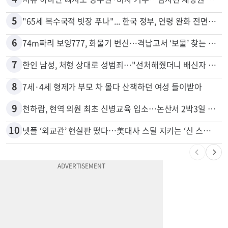
5
"65세 복수국적 빗장 푸나"... 한국 정부, 연령 완화 전면 추진
6
74m짜리 보잉777, 화물기 변신…격납고서 ‘보물’ 찾는 인천공항
7
한인 남성, 처형 상대로 성범죄…"선처해줬더니 배신자 취급"
8
7세·4세 형제가 부모 차 몰다 산책하던 여성 들이받아
9
천하람, 현역 의원 최초 신병교육 입소…논산서 2박3일 생활
10
넷플 ‘외교관’ 현실판 떴다…美대사 스틸 지키는 ‘신 스틸러’