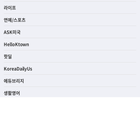
라이프
연예/스포츠
ASK미국
HelloKtown
핫딜
KoreaDailyUs
에듀브리지
생활영어
업소록
의료관광
해피빌리지
ABOUT
ADVERTISING
PRIVACY POLICY
TERMS OF SERVICE
윤리경영
고객센터