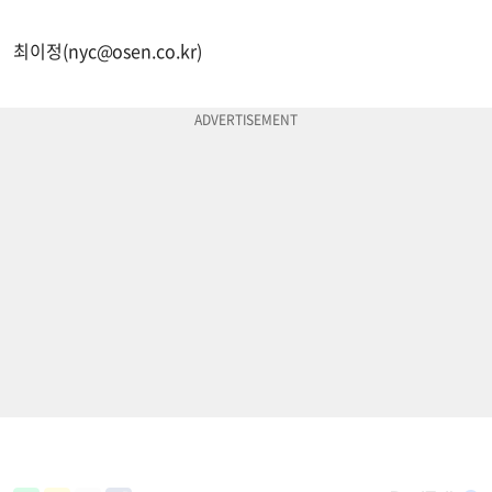
최이정(
nyc@osen.co.kr
)