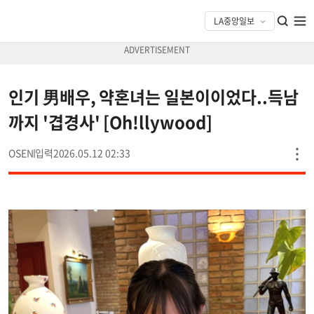
인기 男배우, 약혼녀는 일본이이었다..득남
까지 '겹경사' [Oh!llywood]
OSEN
2026.05.12 02:33