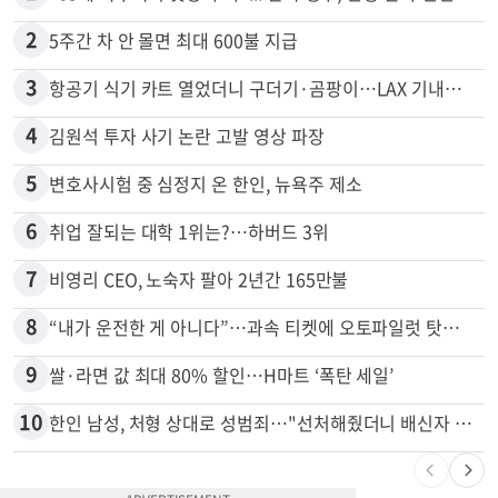
많이 본 뉴스
전체
로컬
1
"65세 복수국적 빗장 푸나"... 한국 정부, 연령 완화 전면 추진
2
5주간 차 안 몰면 최대 600불 지급
3
항공기 식기 카트 열었더니 구더기·곰팡이…LAX 기내식 업체 논란
4
김원석 투자 사기 논란 고발 영상 파장
5
변호사시험 중 심정지 온 한인, 뉴욕주 제소
6
취업 잘되는 대학 1위는?…하버드 3위
7
비영리 CEO, 노숙자 팔아 2년간 165만불
8
“내가 운전한 게 아니다”…과속 티켓에 오토파일럿 탓한 운전자
9
쌀·라면 값 최대 80% 할인…H마트 ‘폭탄 세일’
10
한인 남성, 처형 상대로 성범죄…"선처해줬더니 배신자 취급"