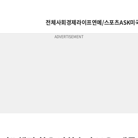
전체
사회
경제
라이프
연예/스포츠
ASK미