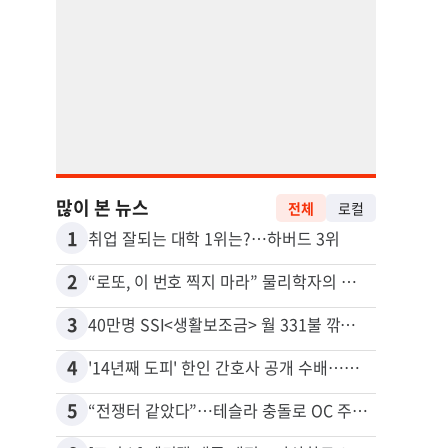
많이 본 뉴스
전체
로컬
1
11
취업 잘되는 대학 1위는?…하버드 3위
추방된
2
12
“로또, 이 번호 찍지 마라” 물리학자의 당첨금 높이는 비밀
3
13
40만명 SSI<생활보조금> 월 331불 깎이나
4
14
'14년째 도피' 한인 간호사 공개 수배…메디케어 사기 유죄
5
15
“전쟁터 같았다”…테슬라 충돌로 OC 주택 4채 파손
유학생