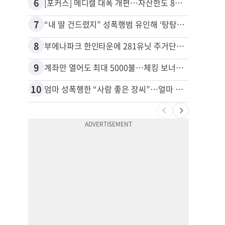
6
16
[포커스] 메디캘 대폭 개편…자산한도 84% 축소
7
17
“내 딸 건드렸지” 성폭행범 유인해 ‘탕탕’…아빠의 복수 결말
8
18
부에나파크 한인타운에 281유닛 주거단지 들어선다
김원석
9
19
계좌만 열어도 최대 5000불…체킹 보너스 무한 경쟁
10
20
엄마 성폭행한 “사람 좋은 장씨”…얼마 뒤 딸 배도 불러왔다