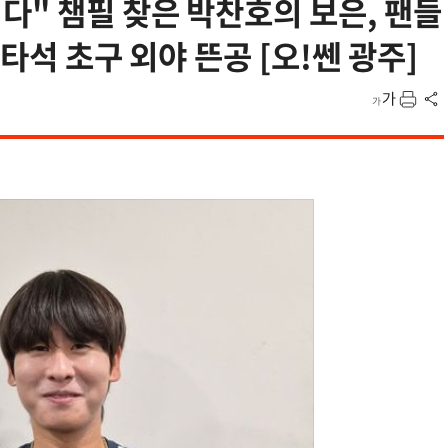
" 챔필 찾은 박찬호의 보은, 팬들
타석 초구 외야 뜬공 [오!쎈 광주]