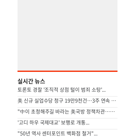
실시간 뉴스
토론토 경찰 '조직적 상점 털이 범죄 소탕'...
美 신규 실업수당 청구 19만9천건…3주 연속 20만명 하회
"中이 초청해주길 바라는 美국방 정책차관…中은 소극적"
'고디 하우 국제대교' 보행로 개통...
"50년 역사 센터포인트 백화점 철거"...