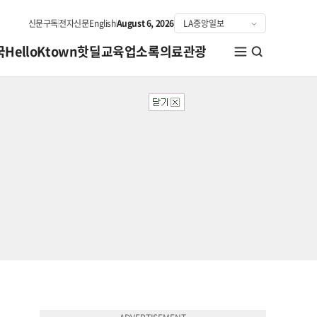
신문구독
전자신문
English
August 6, 2026
국
HelloKtown
핫딜
교육
업소록
의료관광