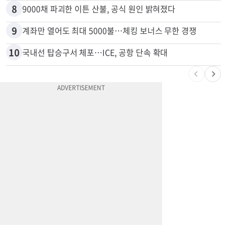
7
유학생 급감 IIT… 교수•직원 160명 감원
8
9000채 파괴한 이튼 산불, 공식 원인 밝혀졌다
9
계좌만 열어도 최대 5000불…체킹 보너스 무한 경쟁
10
국내선 탑승구서 체포…ICE, 공항 단속 확대