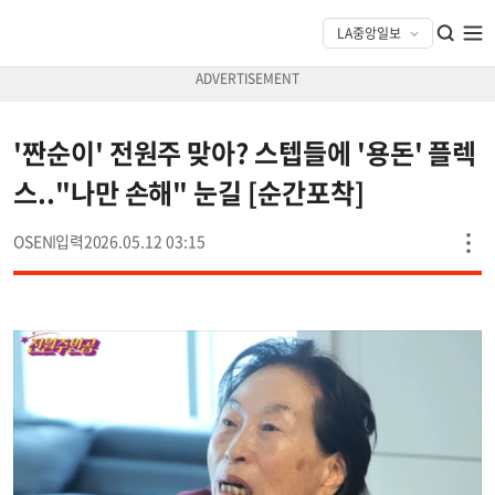
'짠순이' 전원주 맞아? 스텝들에 '용돈' 플렉
스.."나만 손해" 눈길 [순간포착]
OSEN
2026.05.12 03:15