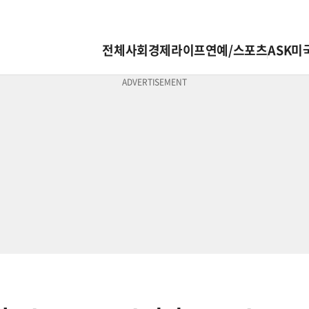
전체
사회
경제
라이프
연예/스포츠
ASK미