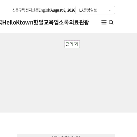
신문구독
전자신문
English
August 8, 2026
국
HelloKtown
핫딜
교육
업소록
의료관광