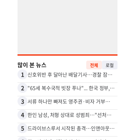
많이 본 뉴스
전체
로컬
1
11
신호위반 후 달아난 배달기사…경찰 잠복해 잡고보니 ‘반전’
2
12
"65세 복수국적 빗장 푸나"... 한국 정부, 연령 완화 전면 추진
3
13
서류 하나만 빠져도 영주권·비자 거부…심사관 재량권 대폭 확대
4
14
한인 남성, 처형 상대로 성범죄…"선처해줬더니 배신자 취급"
5
15
드라이브스루서 시작된 총격…인앤아웃 참사 영상 공개
김원석