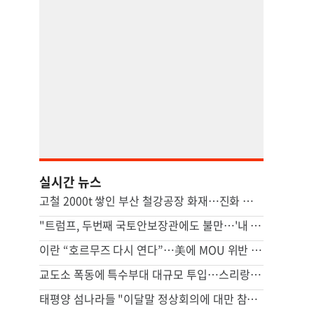
실시간 뉴스
고철 2000t 쌓인 부산 철강공장 화재…진화 장기전
"트럼프, 두번째 국토안보장관에도 불만…'내 기조와 엇박자'"
이란 “호르무즈 다시 연다”…美에 MOU 위반 배상 등 조건 내걸었다
교도소 폭동에 특수부대 대규모 투입…스리랑카서 3명 사망
태평양 섬나라들 "이달말 정상회의에 대만 참석"…중국 반발할듯