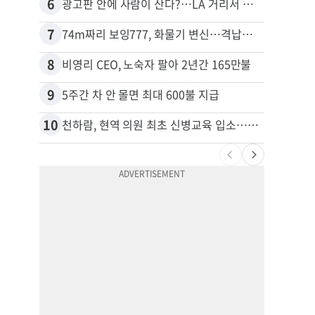
6
16
광고판 안에 사람이 산다?…LA 거리서 화제
7
17
74m짜리 보잉777, 화물기 변신…격납고서 ‘보물’ 찾는 인천공항
포드 
8
18
비영리 CEO, 노숙자 팔아 2년간 165만불
9
19
5주간 차 안 몰면 최대 600불 지급
10
20
천하람, 현역 의원 최초 신병교육 입소…논산서 2박3일 생활