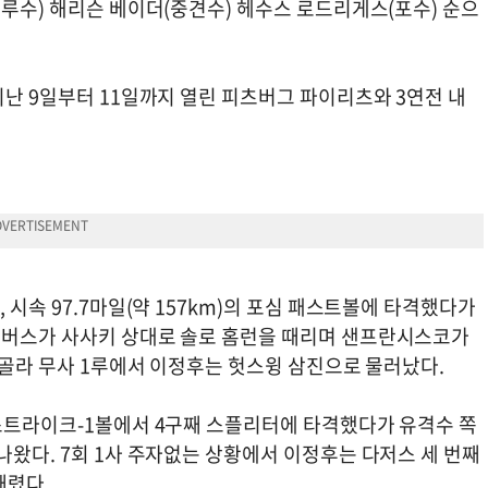
3루수) 해리슨 베이더(중견수) 헤수스 로드리게스(포수) 순으
지난 9일부터 11일까지 열린 피츠버그 파이리츠와 3연전 내
 시속 97.7마일(약 157km)의 포심 패스트볼에 타격했다가
데버스가 사사키 상대로 솔로 홈런을 때리며 샌프란시스코가
을 골라 무사 1루에서 이정후는 헛스윙 삼진으로 물러났다.
2스트라이크-1볼에서 4구째 스플리터에 타격했다가 유격수 쪽
나왔다. 7회 1사 주자없는 상황에서 이정후는 다저스 세 번째
때렸다.