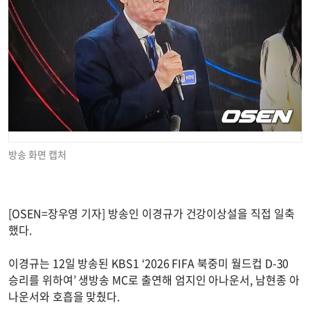
방송 화면 캡처
[OSEN=장우영 기자] 방송인 이경규가 건강이상설을 직접 일축
했다.
이경규는 12일 방송된 KBS1 ‘2026 FIFA 북중미 월드컵 D-30
승리를 위하여’ 생방송 MC로 출연해 엄지인 아나운서, 남현종 아
나운서와 호흡을 맞췄다.