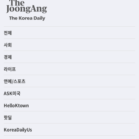
전체
사회
경제
라이프
연예/스포츠
ASK미국
HelloKtown
핫딜
KoreaDailyUs