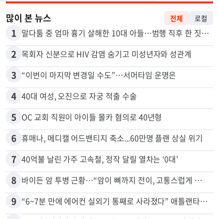
많이 본 뉴스
전체
로컬
1
말다툼 중 엄마 흉기 살해한 10대 아들…범행 직후 한 짓 충격
2
목회자 신분으로 HIV 감염 숨기고 미성년자와 성관계
3
“이번이 마지막 변경일 수도”…서머타임 운명은
4
40대 여성, 오진으로 자궁 적출 수술
5
OC 교회 직원이 아이들 몰카 혐의로 40년형
6
휴매나, 메디캘 어드밴티지 축소...60만명 플랜 상실 위기
7
40억불 날린 가주 고속철, 정작 달릴 열차는 ‘0대’
8
바이든 암 투병 근황…“암이 뼈까지 전이, 고통스럽게 투병 중”
9
“6~7분 만에 에어컨 실외기 통째로 사라졌다” 애틀랜타서 실외기 도난 급증