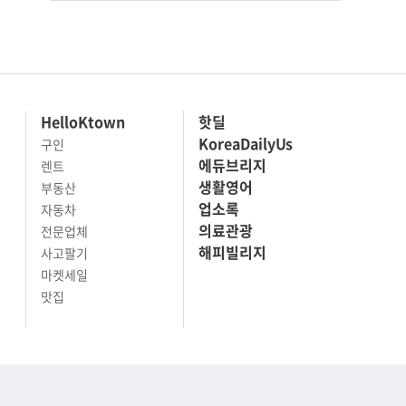
HelloKtown
핫딜
KoreaDailyUs
구인
에듀브리지
렌트
생활영어
부동산
업소록
자동차
의료관광
전문업체
해피빌리지
사고팔기
마켓세일
맛집