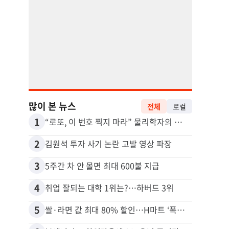
많이 본 뉴스
전체
로컬
1
11
“로또, 이 번호 찍지 마라” 물리학자의 당첨금 높이는 비밀
2
12
김원석 투자 사기 논란 고발 영상 파장
3
13
5주간 차 안 몰면 최대 600불 지급
4
14
취업 잘되는 대학 1위는?…하버드 3위
5
15
쌀·라면 값 최대 80% 할인…H마트 ‘폭탄 세일’