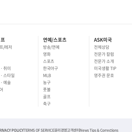
이프
연예/스포츠
ASK미국
프/레저
방송/연예
전체상담
영화
전문가 칼럼
스포츠
전문가 소개
· 취미
한국야구
미국생활 TIP
 · 스타일
MLB
영주권 문호
· 예술
농구
어
풋볼
골프
축구
RIVACY POLICY
TERMS OF SERVICE
윤리경영
고객센터
News Tips & Corrections