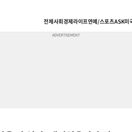
전체
사회
경제
라이프
연예/스포츠
ASK미