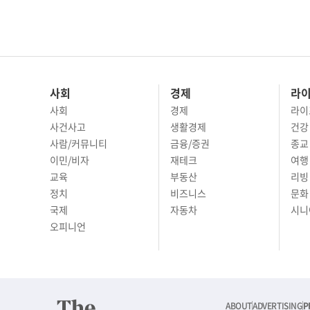
사회
경제
라
사회
경제
라이
사건사고
생활경제
건강
사람/커뮤니티
금융/증권
종교
이민/비자
재테크
여행 
교육
부동산
리빙
정치
비즈니스
문화 
국제
자동차
시니
오피니언
ABOUT
ADVERTISING
P