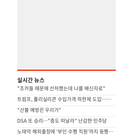
실시간 뉴스
"조카들 때문에 선처했는데 나를 배신자로"
트럼프, 폴리실리콘 수입가격 하한제 도입…파생제품에 15% 관세
"산불 예방은 우리가"
DSA 또 승리…"중도 떠날라" 난감한 민주당
노태악 해외출장에 ‘부인 수행 직원’까지 동행…보고서엔 “공식 일정 참석”