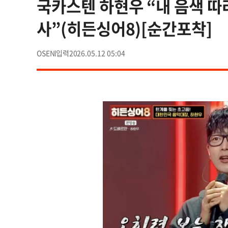
국카스텐 하현우 “내 음색 따
사”(히든싱어8)[순간포착]
OSEN
2026.05.12 05:04