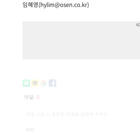
임혜영(
hylim@osen.co.kr
)