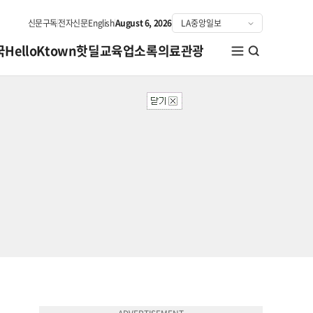
신문구독
전자신문
English
August 6, 2026
국
HelloKtown
핫딜
교육
업소록
의료관광