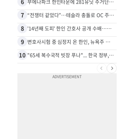
6
16
부에나파크 한인타운에 281유닛 주거단지 들어선다
7
17
“전쟁터 같았다”…테슬라 충돌로 OC 주택 4채 파손
8
18
'14년째 도피' 한인 간호사 공개 수배…메디케어 사기 유죄
9
19
변호사시험 중 심정지 온 한인, 뉴욕주 제소
10
20
"65세 복수국적 빗장 푸나"... 한국 정부, 연령 완화 전면 추진