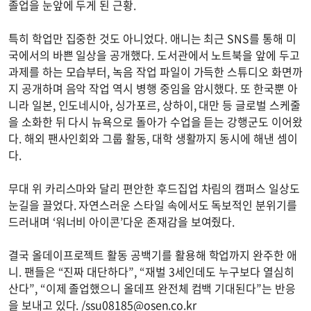
졸업을 눈앞에 두게 된 근황.
특히 학업만 집중한 것도 아니었다. 애니는 최근 SNS를 통해 미
국에서의 바쁜 일상을 공개했다. 도서관에서 노트북을 앞에 두고
과제를 하는 모습부터, 녹음 작업 파일이 가득한 스튜디오 화면까
지 공개하며 음악 작업 역시 병행 중임을 암시했다. 또 한국뿐 아
니라 일본, 인도네시아, 싱가포르, 상하이, 대만 등 글로벌 스케줄
을 소화한 뒤 다시 뉴욕으로 돌아가 수업을 듣는 강행군도 이어왔
다. 해외 팬사인회와 그룹 활동, 대학 생활까지 동시에 해낸 셈이
다.
무대 위 카리스마와 달리 편안한 후드집업 차림의 캠퍼스 일상도
눈길을 끌었다. 자연스러운 스타일 속에서도 독보적인 분위기를
드러내며 ‘워너비 아이콘’다운 존재감을 보여줬다.
결국 올데이프로젝트 활동 공백기를 활용해 학업까지 완주한 애
니. 팬들은 “진짜 대단하다”, “재벌 3세인데도 누구보다 열심히
산다”, “이제 졸업했으니 올데프 완전체 컴백 기대된다”는 반응
을 보내고 있다. /
ssu08185@osen.co.kr