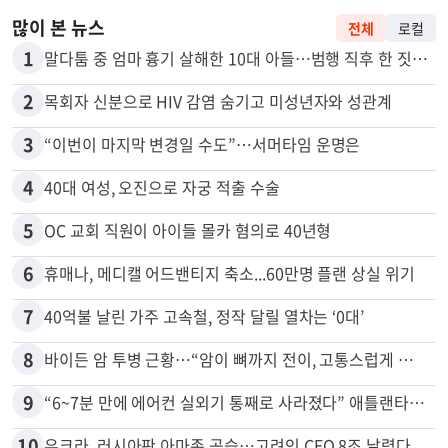
많이 본 뉴스
전체
로컬
1
말다툼 중 엄마 흉기 살해한 10대 아들…범행 직후 한 짓 충격
2
목회자 신분으로 HIV 감염 숨기고 미성년자와 성관계
3
“이번이 마지막 변경일 수도”…서머타임 운명은
4
40대 여성, 오진으로 자궁 적출 수술
5
OC 교회 직원이 아이들 몰카 혐의로 40년형
6
휴매나, 메디캘 어드밴티지 축소...60만명 플랜 상실 위기
7
40억불 날린 가주 고속철, 정작 달릴 열차는 ‘0대’
8
바이든 암 투병 근황…“암이 뼈까지 전이, 고통스럽게 투병 중”
9
“6~7분 만에 에어컨 실외기 통째로 사라졌다” 애틀랜타서 실외기 도난 급증
10
우크라, 러시아판 아마존 공습…고려인 CEO 8조 날렸다