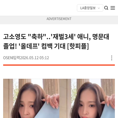
고소영도 "축하"..'재벌3세' 애니, 명문대
졸업! '올데프' 컴백 기대 [핫피플]
OSEN
2026.05.12 05:12